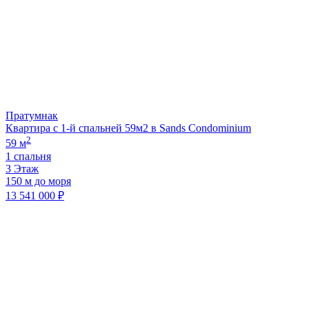
Пратумнак
Квартира с 1-й спальней 59м2 в Sands Condominium
2
59 м
1 спальня
3 Этаж
150 м до моря
13 541 000 ₽