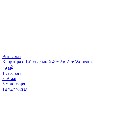
Вонгамат
Квартира с 1-й спальней 49м2 в Zire Wongamat
2
49 м
1 спальня
7 Этаж
5 м до моря
14 747 380 ₽