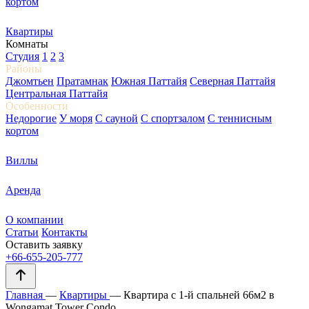
кортом
Квартиры
Комнаты
Студия
1
2
3
Районы
Джомтьен
Пратамнак
Южная Паттайя
Северная Паттайя
Центральная Паттайя
Особенности
Недорогие
У моря
С сауной
С спортзалом
С теннисным
кортом
Виллы
Аренда
О компании
Статьи
Контакты
Оставить заявку
+66-655-205-777
Главная
—
Квартиры
—
Квартира с 1-й спальней 66м2 в
Wongamat Tower Condo