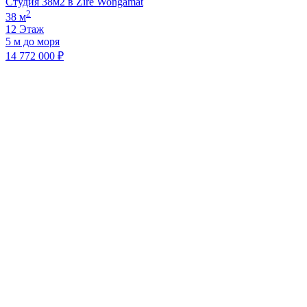
Студия 38м2 в Zire Wongamat
2
38 м
12 Этаж
5 м до моря
14 772 000 ₽