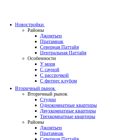
Skip
to
content
Новостройки
Районы
Джомтьен
Пратамнак
Северная Паттайя
Центральная Паттайя
Особенности
У моря
С сауной
С рассрочкой
С фитнес клубом
Вторичный рынок
Вторичный рынок
Студии
Однокомнатные квартиры
Двухкомнатные квартиры
Трехкомнатные квартиры
Районы
Джомтьен
Пратамнак
Северная Паттайя