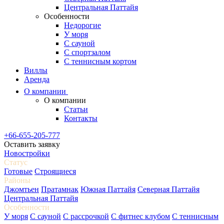
Центральная Паттайя
Особенности
Недорогие
У моря
С сауной
С спортзалом
С теннисным кортом
Виллы
Аренда
О компании
О компании
Статьи
Контакты
+66-655-205-777
Оставить заявку
Новостройки
Статус
Готовые
Строящиеся
Районы
Джомтьен
Пратамнак
Южная Паттайя
Северная Паттайя
Центральная Паттайя
Особенности
У моря
С сауной
С рассрочкой
С фитнес клубом
С теннисным