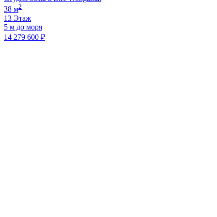
2
38 м
13 Этаж
5 м до моря
14 279 600 ₽