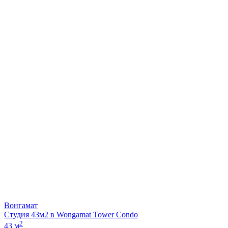
Вонгамат
Студия 43м2 в Wongamat Tower Condo
2
43 м