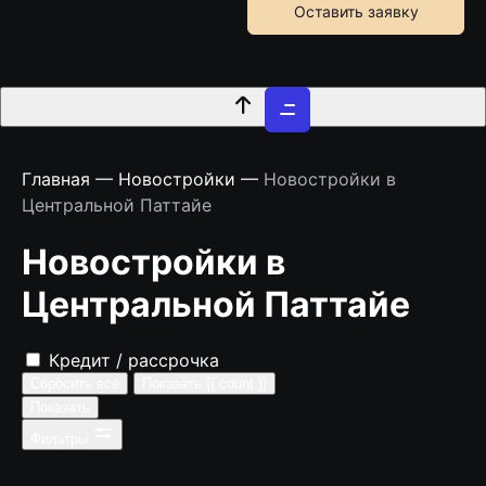
Skip
Оставить заявку
to
content
Главная
—
Новостройки
—
Новостройки в
Центральной Паттайе
Новостройки в
Центральной Паттайе
Кредит / рассрочка
Сбросить все
Показать {{ count }}
Показать
Фильтры