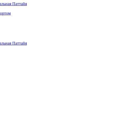
альная Паттайя
кортом
альная Паттайя