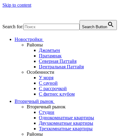
Skip to content
Search for:
Search Button
Новостройки
Районы
Джомтьен
Пратамнак
Северная Паттайя
Центральная Паттайя
Особенности
У моря
С сауной
С рассрочкой
С фитнес клубом
Вторичный рынок
Вторичный рынок
Студии
Однокомнатные квартиры
Двухкомнатные квартиры
Трехкомнатные квартиры
Районы