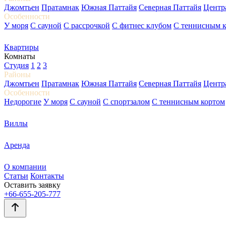
Джомтьен
Пратамнак
Южная Паттайя
Северная Паттайя
Центр
Особенности
У моря
С сауной
С рассрочкой
С фитнес клубом
С теннисным 
Квартиры
Комнаты
Студия
1
2
3
Районы
Джомтьен
Пратамнак
Южная Паттайя
Северная Паттайя
Центр
Особенности
Недорогие
У моря
С сауной
С спортзалом
С теннисным кортом
Виллы
Аренда
О компании
Статьи
Контакты
Оставить заявку
+66-655-205-777