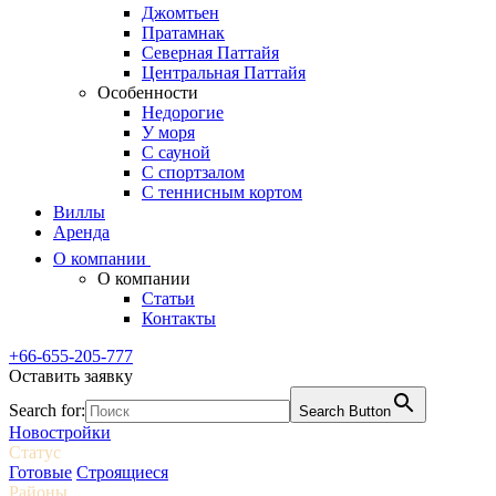
Джомтьен
Пратамнак
Северная Паттайя
Центральная Паттайя
Особенности
Недорогие
У моря
С сауной
С спортзалом
С теннисным кортом
Виллы
Аренда
О компании
О компании
Статьи
Контакты
+66-655-205-777
Оставить заявку
Search for:
Search Button
Новостройки
Статус
Готовые
Строящиеся
Районы