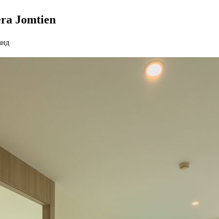
era Jomtien
анд