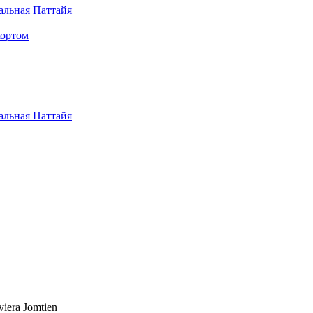
альная Паттайя
кортом
альная Паттайя
iera Jomtien