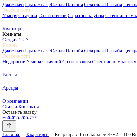
Джомтьен
Пратамнак
Южная Паттайя
Северная Паттайя
Центр
Особенности
У моря
С сауной
С рассрочкой
С фитнес клубом
С теннисным 
Квартиры
Комнаты
Студия
1
2
3
Районы
Джомтьен
Пратамнак
Южная Паттайя
Северная Паттайя
Центр
Особенности
Недорогие
У моря
С сауной
С спортзалом
С теннисным кортом
Виллы
Аренда
О компании
Статьи
Контакты
Оставить заявку
+66-655-205-777
Главная
—
Квартиры
—
Квартира с 1-й спальней 47м2 в The Riv