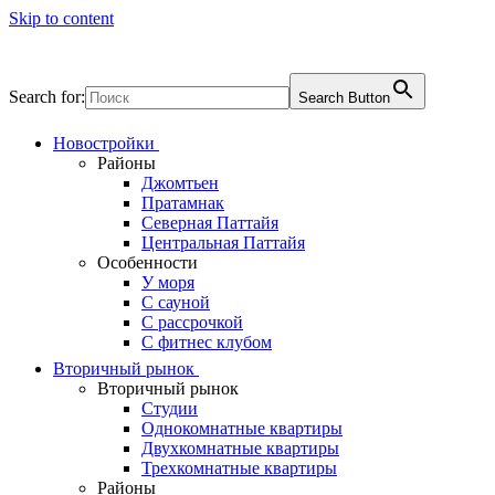
Skip to content
Search for:
Search Button
Новостройки
Районы
Джомтьен
Пратамнак
Северная Паттайя
Центральная Паттайя
Особенности
У моря
С сауной
С рассрочкой
С фитнес клубом
Вторичный рынок
Вторичный рынок
Студии
Однокомнатные квартиры
Двухкомнатные квартиры
Трехкомнатные квартиры
Районы