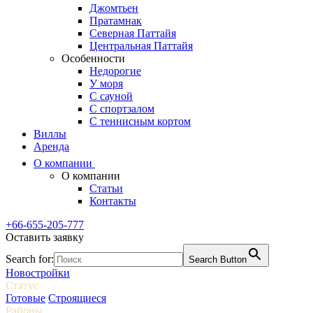
Джомтьен
Пратамнак
Северная Паттайя
Центральная Паттайя
Особенности
Недорогие
У моря
С сауной
С спортзалом
С теннисным кортом
Виллы
Аренда
О компании
О компании
Статьи
Контакты
+66-655-205-777
Оставить заявку
Search for:
Search Button
Новостройки
Статус
Готовые
Строящиеся
Районы