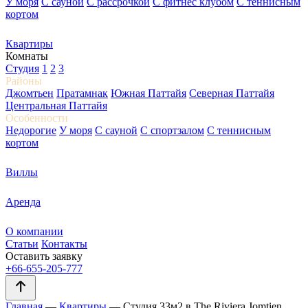
У моря
С сауной
С рассрочкой
С фитнес клубом
С теннисным
кортом
Квартиры
Комнаты
Студия
1
2
3
Районы
Джомтьен
Пратамнак
Южная Паттайя
Северная Паттайя
Центральная Паттайя
Особенности
Недорогие
У моря
С сауной
С спортзалом
С теннисным
кортом
Виллы
Аренда
О компании
Статьи
Контакты
Оставить заявку
+66-655-205-777
Главная
—
Квартиры
—
Студия 33м2 в The Riviera Jomtien