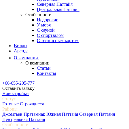
Северная Паттайя
Центральная Паттайя
Особенности
Недорогие
У моря
С сауной
С спортзалом
С теннисным кортом
Виллы
Аренда
О компании
О компании
Статьи
Контакты
+66-655-205-777
Оставить заявку
Новостройки
Статус
Готовые
Строящиеся
Районы
Джомтьен
Пратамнак
Южная Паттайя
Северная Паттайя
Центральная Паттайя
Особенности