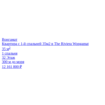
Вонгамат
Квартира с 1-й спальней 35м2 в The Riviera Wongamat
2
35 м
1 спальня
32 Этаж
300 м до моря
12 161 800 ₽