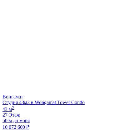
Вонгамат
Студия 43м2 в Wongamat Tower Condo
2
43 м
27 Этаж
50 м до моря
10 672 600 ₽