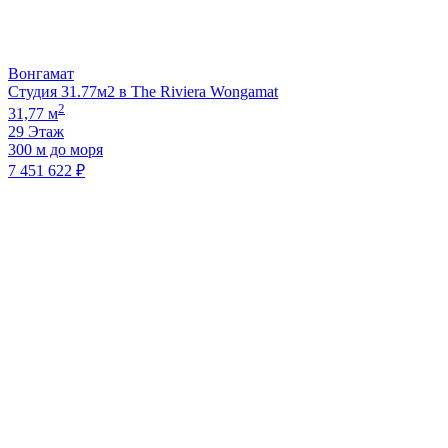
Вонгамат
Студия 31.77м2 в The Riviera Wongamat
2
31,77 м
29 Этаж
300 м до моря
7 451 622 ₽