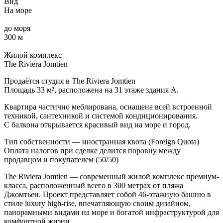
Вид
На море
до моря
300 м
Жилой комплекс
The Riviera Jomtien
Продаётся студия в The Riviera Jomtien
Площадь 33 м², расположена на 31 этаже здания А.
Квартира частично меблирована, оснащена всей встроенной
техникой, сантехникой и системой кондиционирования.
С балкона открывается красивый вид на море и город.
Тип собственности — иностранная квота (Foreign Quota)
Оплата налогов при сделке делится поровну между
продавцом и покупателем (50/50)
The Riviera Jomtien — современный жилой комплекс премиум-
класса, расположенный всего в 300 метрах от пляжа
Джомтьен. Проект представляет собой 46-этажную башню в
стиле luxury high-rise, впечатляющую своим дизайном,
панорамными видами на море и богатой инфраструктурой для
комфортной жизни.