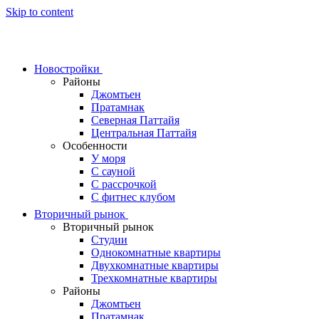
Skip to content
Новостройки
Районы
Джомтьен
Пратамнак
Северная Паттайя
Центральная Паттайя
Особенности
У моря
С сауной
С рассрочкой
С фитнес клубом
Вторичный рынок
Вторичный рынок
Студии
Однокомнатные квартиры
Двухкомнатные квартиры
Трехкомнатные квартиры
Районы
Джомтьен
Пратамнак