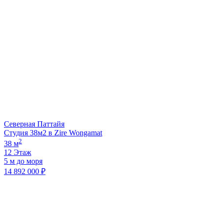
Северная Паттайя
Студия 38м2 в Zire Wongamat
2
38 м
12 Этаж
5 м до моря
14 892 000 ₽