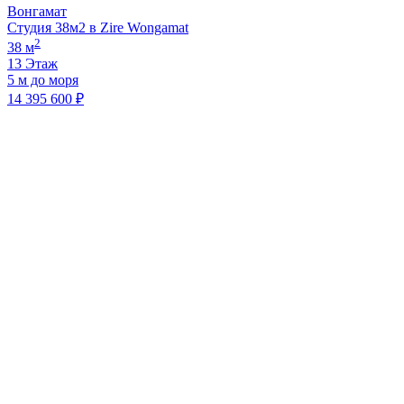
Вонгамат
Студия 38м2 в Zire Wongamat
2
38 м
13 Этаж
5 м до моря
14 395 600 ₽