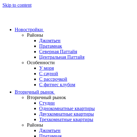
Skip to content
Новостройки
Районы
Джомтьен
Пратамнак
Северная Паттайя
Центральная Паттайя
Особенности
У моря
С сауной
С рассрочкой
С фитнес клубом
Вторичный рынок
Вторичный рынок
Студии
Однокомнатные квартиры
Двухкомнатные квартиры
Трехкомнатные квартиры
Районы
Джомтьен
Пратамнак