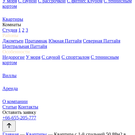
У моря
С сауной
С рассрочкой
С фитнес клубом
С теннисным
кортом
Квартиры
Комнаты
Студия
1
2
3
Районы
Джомтьен
Пратамнак
Южная Паттайя
Северная Паттайя
Центральная Паттайя
Особенности
Недорогие
У моря
С сауной
С спортзалом
С теннисным
кортом
Виллы
Аренда
О компании
Статьи
Контакты
Оставить заявку
+66-655-205-777
Главная
—
Квартиры
—
Квартира с 1-й спальней 50.88м2 в