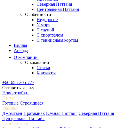
Северная Паттайя
Центральная Паттайя
Особенности
Недорогие
У моря
С сауной
С спортзалом
С теннисным кортом
Виллы
Аренда
О компании
О компании
Статьи
Контакты
+66-655-205-777
Оставить заявку
Новостройки
Статус
Готовые
Строящиеся
Районы
Джомтьен
Пратамнак
Южная Паттайя
Северная Паттайя
Центральная Паттайя
Особенности