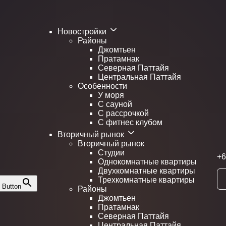
Новостройки
Районы
Джомтьен
Пратамнак
Северная Паттайя
Центральная Паттайя
Особенности
У моря
С сауной
С рассрочкой
С фитнес клубом
Вторичный рынок
Вторичный рынок
Студии
+6
Однокомнатные квартиры
Двухкомнатные квартиры
Трехкомнатные квартиры
 Button
Районы
Джомтьен
Пратамнак
Северная Паттайя
Центральная Паттайя