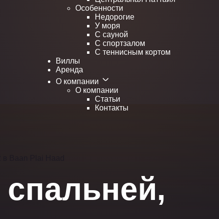
Особенности
Недорогие
У моря
С сауной
С спортзалом
С теннисным кортом
Виллы
Аренда
О компании
О компании
Статьи
Контакты
 в Baan Plai Haad
1 спальней,