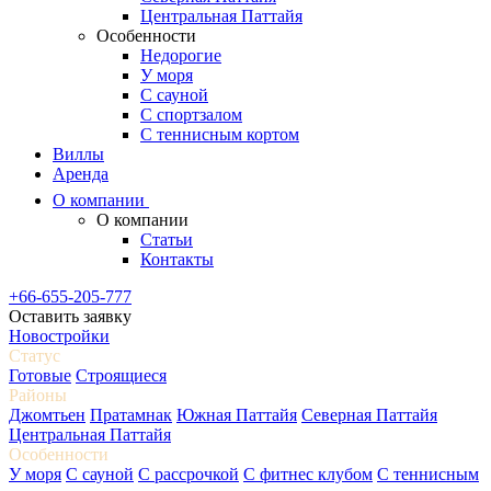
Центральная Паттайя
Особенности
Недорогие
У моря
С сауной
С спортзалом
С теннисным кортом
Виллы
Аренда
О компании
О компании
Статьи
Контакты
+66-655-205-777
Оставить заявку
Новостройки
Статус
Готовые
Строящиеся
Районы
Джомтьен
Пратамнак
Южная Паттайя
Северная Паттайя
Центральная Паттайя
Особенности
У моря
С сауной
С рассрочкой
С фитнес клубом
С теннисным