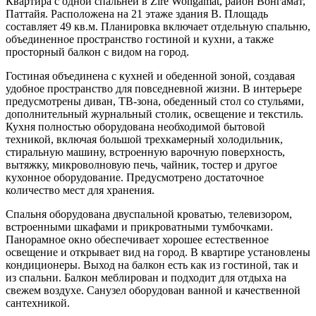
Квартира с одной спальней в Zire Wongamat, район Вонгамат,
Паттайя. Расположена на 21 этаже здания B. Площадь
составляет 49 кв.м. Планировка включает отдельную спальню,
объединенное пространство гостиной и кухни, а также
просторный балкон с видом на город.
Гостиная объединена с кухней и обеденной зоной, создавая
удобное пространство для повседневной жизни. В интерьере
предусмотрены диван, ТВ-зона, обеденный стол со стульями,
дополнительный журнальный столик, освещение и текстиль.
Кухня полностью оборудована необходимой бытовой
техникой, включая большой трехкамерный холодильник,
стиральную машину, встроенную варочную поверхность,
вытяжку, микроволновую печь, чайник, тостер и другое
кухонное оборудование. Предусмотрено достаточное
количество мест для хранения.
Спальня оборудована двуспальной кроватью, телевизором,
встроенными шкафами и прикроватными тумбочками.
Панорамное окно обеспечивает хорошее естественное
освещение и открывает вид на город. В квартире установлены
кондиционеры. Выход на балкон есть как из гостиной, так и
из спальни. Балкон меблирован и подходит для отдыха на
свежем воздухе. Санузел оборудован ванной и качественной
сантехникой.