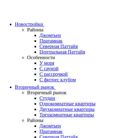
Skip
to
content
Новостройки
Районы
Джомтьен
Пратамнак
Северная Паттайя
Центральная Паттайя
Особенности
У моря
С сауной
С рассрочкой
С фитнес клубом
Вторичный рынок
Вторичный рынок
Студии
Однокомнатные квартиры
Двухкомнатные квартиры
Трехкомнатные квартиры
Районы
Джомтьен
Пратамнак
Северная Паттайя