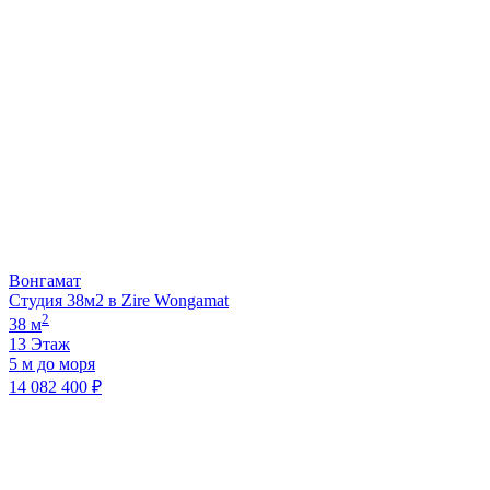
Вонгамат
Студия 38м2 в Zire Wongamat
2
38 м
13 Этаж
5 м до моря
14 082 400 ₽