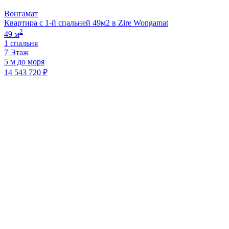
Вонгамат
Квартира с 1-й спальней 49м2 в Zire Wongamat
2
49 м
1 спальня
7 Этаж
5 м до моря
14 543 720 ₽