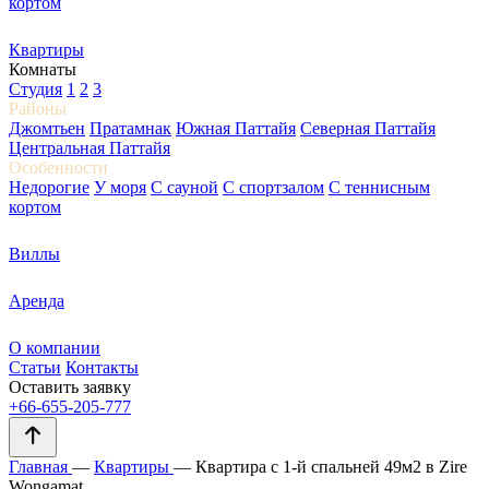
кортом
Квартиры
Комнаты
Студия
1
2
3
Районы
Джомтьен
Пратамнак
Южная Паттайя
Северная Паттайя
Центральная Паттайя
Особенности
Недорогие
У моря
С сауной
С спортзалом
С теннисным
кортом
Виллы
Аренда
О компании
Статьи
Контакты
Оставить заявку
+66-655-205-777
Главная
—
Квартиры
—
Квартира с 1-й спальней 49м2 в Zire
Wongamat