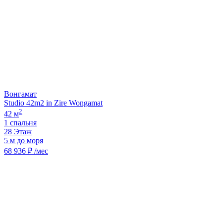
Вонгамат
Studio 42m2 in Zire Wongamat
2
42 м
1 спальня
28 Этаж
5 м до моря
68 936 ₽ /мес