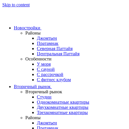
Skip to content
Новостройки
Районы
Джомтьен
Пратамнак
Северная Паттайя
Центральная Паттайя
Особенности
У моря
С сауной
С рассрочкой
С фитнес клубом
Вторичный рынок
Вторичный рынок
Студии
Однокомнатные квартиры
Двухкомнатные квартиры
Трехкомнатные квартиры
Районы
Джомтьен
Пратамнак