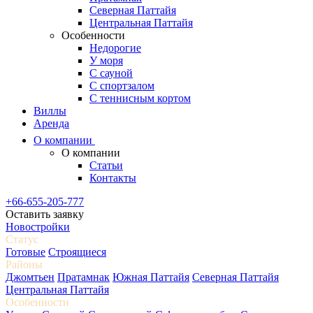
Северная Паттайя
Центральная Паттайя
Особенности
Недорогие
У моря
С сауной
С спортзалом
С теннисным кортом
Виллы
Аренда
О компании
О компании
Статьи
Контакты
+66-655-205-777
Оставить заявку
Новостройки
Статус
Готовые
Строящиеся
Районы
Джомтьен
Пратамнак
Южная Паттайя
Северная Паттайя
Центральная Паттайя
Особенности