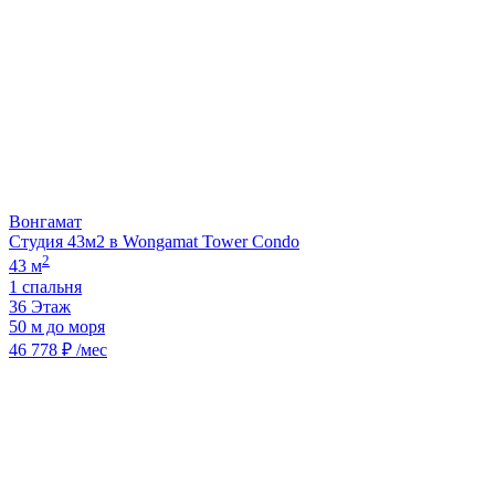
Вонгамат
Студия 43м2 в Wongamat Tower Condo
2
43 м
1 спальня
36 Этаж
50 м до моря
46 778 ₽ /мес