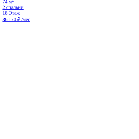
2
74 м
2 спальни
18 Этаж
86 170 ₽ /мес