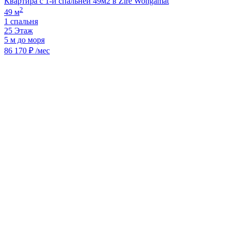
Квартира с 1-й спальней 49м2 в Zire Wongamat
2
49 м
1 спальня
25 Этаж
5 м до моря
86 170 ₽ /мес