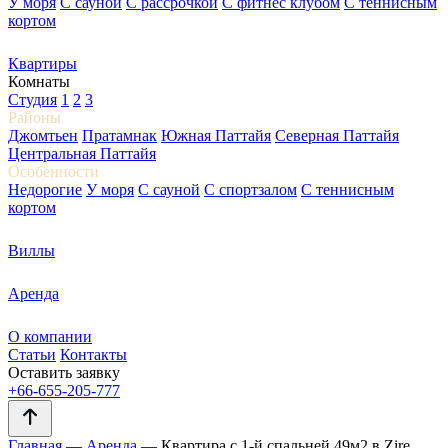
У моря
С сауной
С рассрочкой
С фитнес клубом
С теннисным
кортом
Квартиры
Комнаты
Студия
1
2
3
Районы
Джомтьен
Пратамнак
Южная Паттайя
Северная Паттайя
Центральная Паттайя
Особенности
Недорогие
У моря
С сауной
С спортзалом
С теннисным
кортом
Виллы
Аренда
О компании
Статьи
Контакты
Оставить заявку
+66-655-205-777
Главная
—
Аренда
—
Квартира с 1-й спальней 49м2 в Zire