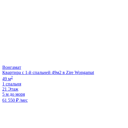
Вонгамат
Квартира с 1-й спальней 49м2 в Zire Wongamat
2
49 м
1 спальня
21 Этаж
5 м до моря
61 550 ₽ /мес