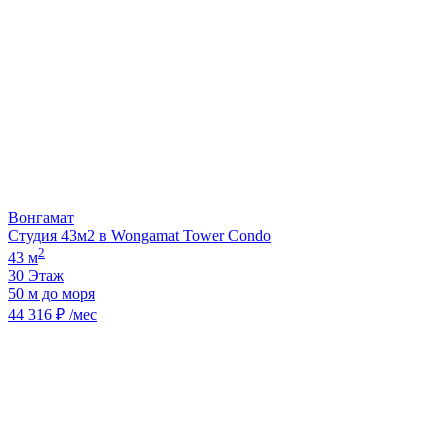
Вонгамат
Студия 43м2 в Wongamat Tower Condo
2
43 м
30 Этаж
50 м до моря
44 316 ₽ /мес