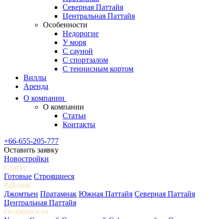
Северная Паттайя
Центральная Паттайя
Особенности
Недорогие
У моря
С сауной
С спортзалом
С теннисным кортом
Виллы
Аренда
О компании
О компании
Статьи
Контакты
+66-655-205-777
Оставить заявку
Новостройки
Статус
Готовые
Строящиеся
Районы
Джомтьен
Пратамнак
Южная Паттайя
Северная Паттайя
Центральная Паттайя
Особенности