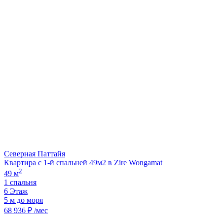
Северная Паттайя
Квартира с 1-й спальней 49м2 в Zire Wongamat
2
49 м
1 спальня
6 Этаж
5 м до моря
68 936 ₽ /мес