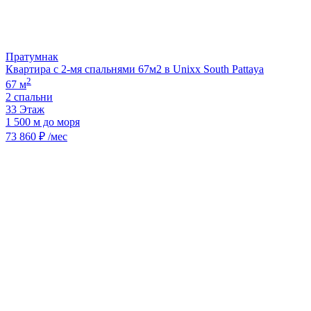
Пратумнак
Квартира с 2-мя спальнями 67м2 в Unixx South Pattaya
2
67 м
2 спальни
33 Этаж
1 500 м до моря
73 860 ₽ /мес