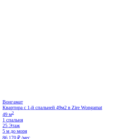
Вонгамат
Квартира с 1-й спальней 49м2 в Zire Wongamat
2
49 м
1 спальня
25 Этаж
5 м до моря
86 170 ₽ /мес