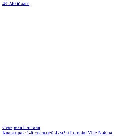
49 240 ₽ /мес
Северная Паттайя
Квартира с 1-й спальней 42м2 в Lumpini Ville Naklua