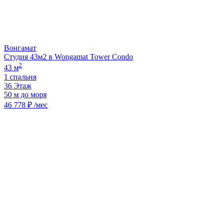
Вонгамат
Студия 43м2 в Wongamat Tower Condo
2
43 м
1 спальня
36 Этаж
50 м до моря
46 778 ₽ /мес