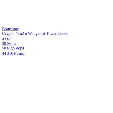
Вонгамат
Студия 43м2 в Wongamat Tower Condo
2
43 м
30 Этаж
50 м до моря
44 316 ₽ /мес