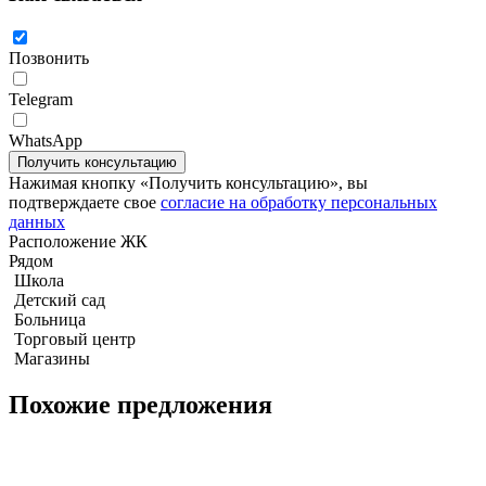
Позвонить
Telegram
WhatsApp
Нажимая кнопку «Получить консультацию», вы
подтверждаете свое
согласие на обработку персональных
данных
Квартира с 2-мя спальнями 62м2 в The Sanctuary Wongamat
Расположение ЖК
Рядом
Школа
Детский сад
Больница
Торговый центр
Магазины
Похожие предложения