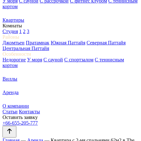
У моря
С сауной
С рассрочкой
С фитнес клубом
С теннисным
кортом
Квартиры
Комнаты
Студия
1
2
3
Районы
Джомтьен
Пратамнак
Южная Паттайя
Северная Паттайя
Центральная Паттайя
Особенности
Недорогие
У моря
С сауной
С спортзалом
С теннисным
кортом
Виллы
Аренда
О компании
Статьи
Контакты
Оставить заявку
+66-655-205-777
Главная
—
Аренда
—
Квартира с 2-мя спальнями 62м2 в The