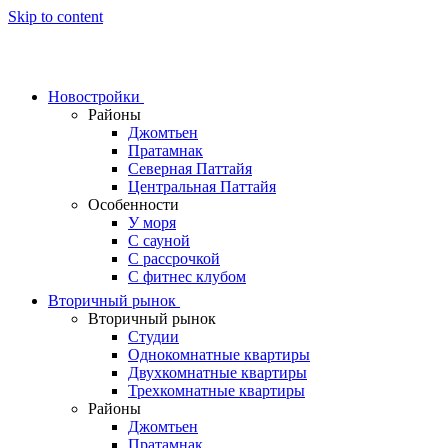
Skip to content
Новостройки
Районы
Джомтьен
Пратамнак
Северная Паттайя
Центральная Паттайя
Особенности
У моря
С сауной
С рассрочкой
С фитнес клубом
Вторичный рынок
Вторичный рынок
Студии
Однокомнатные квартиры
Двухкомнатные квартиры
Трехкомнатные квартиры
Районы
Джомтьен
Пратамнак