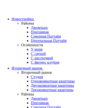
Skip
to
content
Новостройки
Районы
Джомтьен
Пратамнак
Северная Паттайя
Центральная Паттайя
Особенности
У моря
С сауной
С рассрочкой
С фитнес клубом
Вторичный рынок
Вторичный рынок
Студии
Однокомнатные квартиры
Двухкомнатные квартиры
Трехкомнатные квартиры
Районы
Джомтьен
Пратамнак
Северная Паттайя