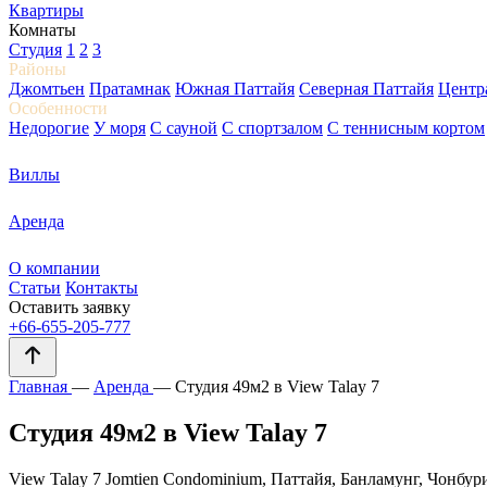
Квартиры
Комнаты
Студия
1
2
3
Районы
Джомтьен
Пратамнак
Южная Паттайя
Северная Паттайя
Центр
Особенности
Недорогие
У моря
С сауной
С спортзалом
С теннисным кортом
Виллы
Аренда
О компании
Статьи
Контакты
Оставить заявку
+66-655-205-777
Главная
—
Аренда
—
Студия 49м2 в View Talay 7
Студия 49м2 в View Talay 7
View Talay 7 Jomtien Condominium, Паттайя, Банламунг, Чонбур