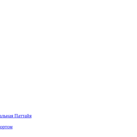
альная Паттайя
кортом