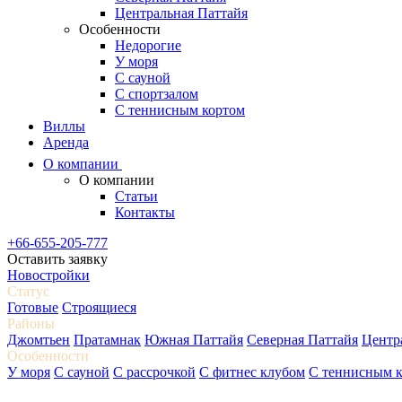
Центральная Паттайя
Особенности
Недорогие
У моря
С сауной
С спортзалом
С теннисным кортом
Виллы
Аренда
О компании
О компании
Статьи
Контакты
+66-655-205-777
Оставить заявку
Новостройки
Статус
Готовые
Строящиеся
Районы
Джомтьен
Пратамнак
Южная Паттайя
Северная Паттайя
Центр
Особенности
У моря
С сауной
С рассрочкой
С фитнес клубом
С теннисным 