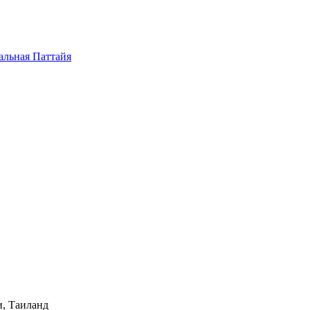
альная Паттайя
и, Таиланд