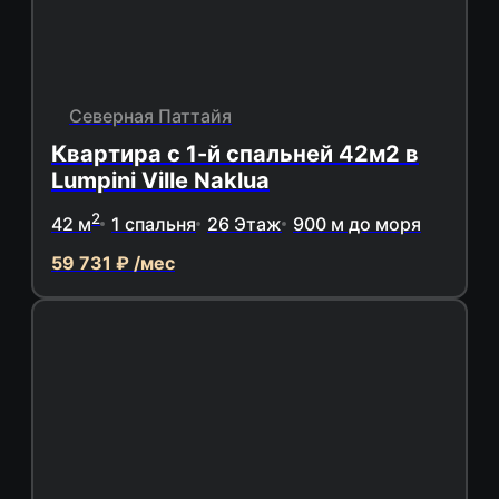
Северная Паттайя
Квартира с 1-й спальней 42м2 в
Lumpini Ville Naklua
2
42 м
1 спальня
26 Этаж
900 м до моря
59 731 ₽ /мес