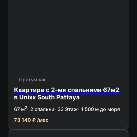
Пратумнак
Квартира с 2-мя спальнями 67м2
в Unixx South Pattaya
2
67 м
2 спальни
33 Этаж
1 500 м до моря
73 140 ₽ /мес