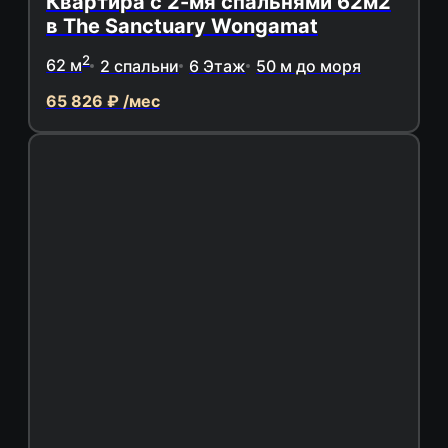
Квартира с 2-мя спальнями 62м2
в The Sanctuary Wongamat
2
62 м
2 спальни
6 Этаж
50 м до моря
65 826 ₽ /мес