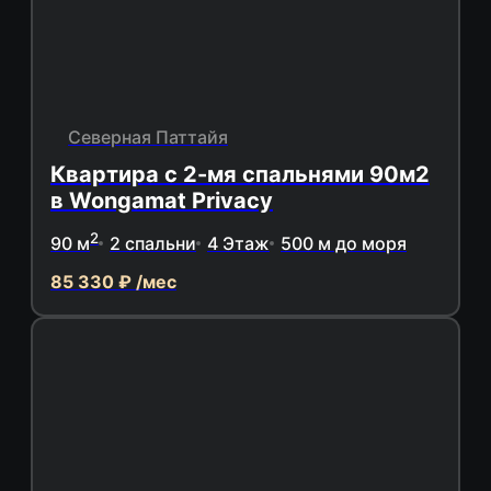
Северная Паттайя
Квартира с 2-мя спальнями 90м2
в Wongamat Privacy
2
90 м
2 спальни
4 Этаж
500 м до моря
85 330 ₽ /мес