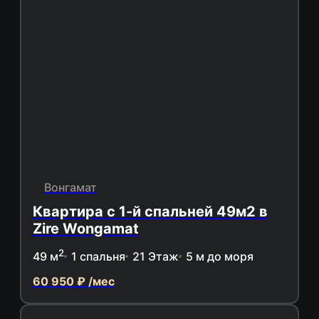
Вонгамат
Квартира с 1-й спальней 49м2 в
Zire Wongamat
2
49 м
1 спальня
21 Этаж
5 м до моря
60 950 ₽ /мес