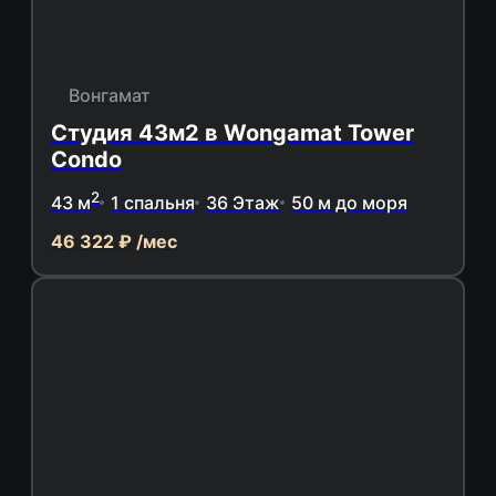
Вонгамат
Студия 43м2 в Wongamat Tower
Condo
2
43 м
1 спальня
36 Этаж
50 м до моря
46 322 ₽ /мес