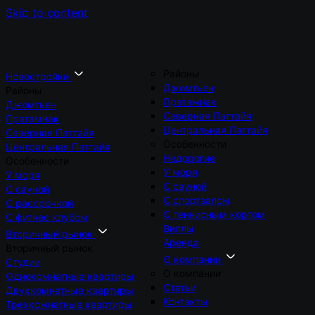
Skip to content
Районы
Новостройки
Джомтьен
Районы
Пратамнак
Джомтьен
Северная Паттайя
Пратамнак
Центральная Паттайя
Северная Паттайя
Особенности
Центральная Паттайя
Недорогие
Особенности
У моря
У моря
С сауной
С сауной
С спортзалом
С рассрочкой
С теннисным кортом
С фитнес клубом
Виллы
Вторичный рынок
Аренда
Вторичный рынок
О компании
Студии
О компании
Однокомнатные квартиры
Статьи
Двухкомнатные квартиры
Контакты
Трехкомнатные квартиры