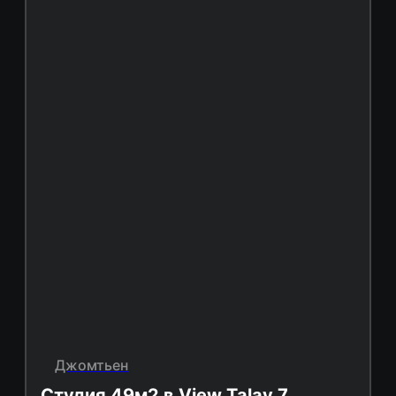
Джомтьен
Студия 49м2 в View Talay 7