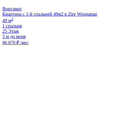
Вонгамат
Квартира с 1-й спальней 49м2 в Zire Wongamat
2
49 м
1 спальня
25 Этаж
5 м до моря
86 870 ₽ /мес