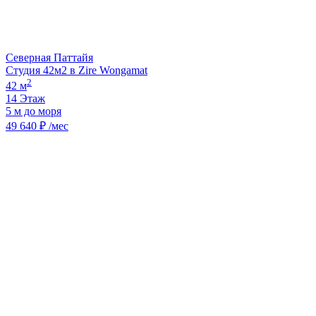
Северная Паттайя
Студия 42м2 в Zire Wongamat
2
42 м
14 Этаж
5 м до моря
49 640 ₽ /мес