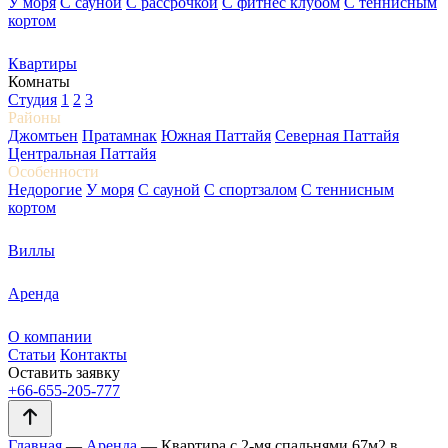
У моря
С сауной
С рассрочкой
С фитнес клубом
С теннисным
кортом
Квартиры
Комнаты
Студия
1
2
3
Районы
Джомтьен
Пратамнак
Южная Паттайя
Северная Паттайя
Центральная Паттайя
Особенности
Недорогие
У моря
С сауной
С спортзалом
С теннисным
кортом
Виллы
Аренда
О компании
Статьи
Контакты
Оставить заявку
+66-655-205-777
Главная
—
Аренда
—
Квартира с 2-мя спальнями 67м2 в