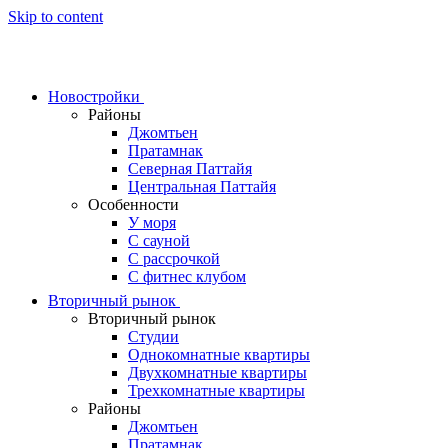
Skip to content
Новостройки
Районы
Джомтьен
Пратамнак
Северная Паттайя
Центральная Паттайя
Особенности
У моря
С сауной
С рассрочкой
С фитнес клубом
Вторичный рынок
Вторичный рынок
Студии
Однокомнатные квартиры
Двухкомнатные квартиры
Трехкомнатные квартиры
Районы
Джомтьен
Пратамнак