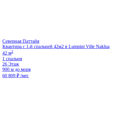
Северная Паттайя
Квартира с 1-й спальней 42м2 в Lumpini Ville Naklua
2
42 м
1 спальня
26 Этаж
900 м до моря
60 809 ₽ /мес