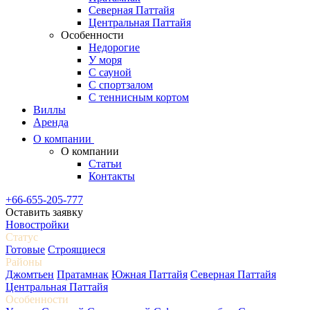
Северная Паттайя
Центральная Паттайя
Особенности
Недорогие
У моря
С сауной
С спортзалом
С теннисным кортом
Виллы
Аренда
О компании
О компании
Статьи
Контакты
+66-655-205-777
Оставить заявку
Новостройки
Статус
Готовые
Строящиеся
Районы
Джомтьен
Пратамнак
Южная Паттайя
Северная Паттайя
Центральная Паттайя
Особенности