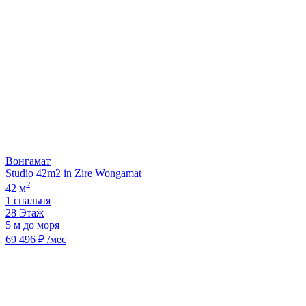
Вонгамат
Studio 42m2 in Zire Wongamat
2
42 м
1 спальня
28 Этаж
5 м до моря
69 496 ₽ /мес