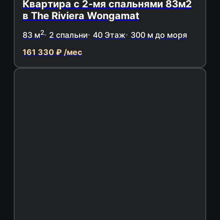
Квартира с 2-мя спальнями 83м2
в The Riviera Wongamat
2
83 м
2 спальни
40 Этаж
300 м до моря
161 330 ₽ /мес