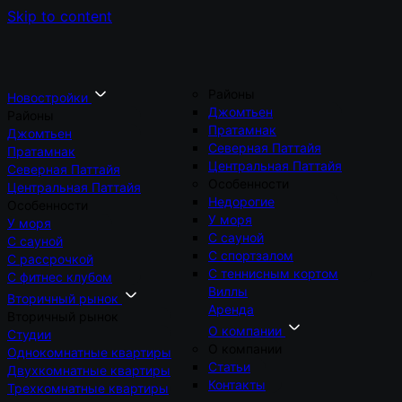
Skip to content
Районы
Новостройки
Джомтьен
Районы
Пратамнак
Джомтьен
Северная Паттайя
Пратамнак
Центральная Паттайя
Северная Паттайя
Особенности
Центральная Паттайя
Недорогие
Особенности
У моря
У моря
С сауной
С сауной
С спортзалом
С рассрочкой
С теннисным кортом
С фитнес клубом
Виллы
Вторичный рынок
Аренда
Вторичный рынок
О компании
Студии
О компании
Однокомнатные квартиры
Статьи
Двухкомнатные квартиры
Контакты
Трехкомнатные квартиры