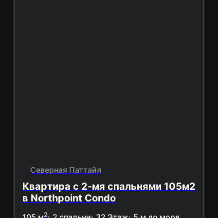
Северная Паттайя
Квартира с 2-мя спальнями 105м2
в Northpoint Condo
2
105 м
2 спальни
32 Этаж
5 м до моря