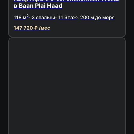
в Baan Plai Haad
2
118 м
3 спальни
11 Этаж
200 м до моря
147 720 ₽ /мес