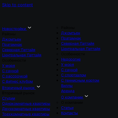
Skip to content
Районы
Новостройки
Джомтьен
Районы
Пратамнак
Джомтьен
Северная Паттайя
Пратамнак
Центральная Паттайя
Северная Паттайя
Особенности
Центральная Паттайя
Недорогие
Особенности
У моря
У моря
С сауной
С сауной
С спортзалом
С рассрочкой
С теннисным кортом
С фитнес клубом
Виллы
Вторичный рынок
Аренда
Вторичный рынок
О компании
Студии
О компании
Однокомнатные квартиры
Статьи
Двухкомнатные квартиры
Контакты
Трехкомнатные квартиры