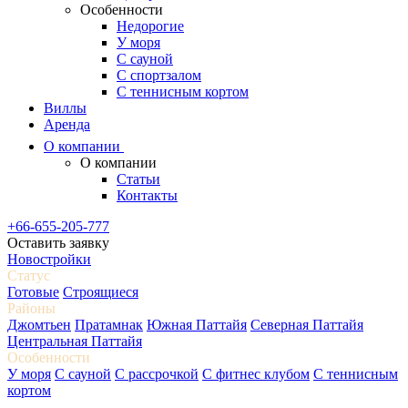
Особенности
Недорогие
У моря
С сауной
С спортзалом
С теннисным кортом
Виллы
Аренда
О компании
О компании
Статьи
Контакты
+66-655-205-777
Оставить заявку
Новостройки
Статус
Готовые
Строящиеся
Районы
Джомтьен
Пратамнак
Южная Паттайя
Северная Паттайя
Центральная Паттайя
Особенности
У моря
С сауной
С рассрочкой
С фитнес клубом
С теннисным
кортом