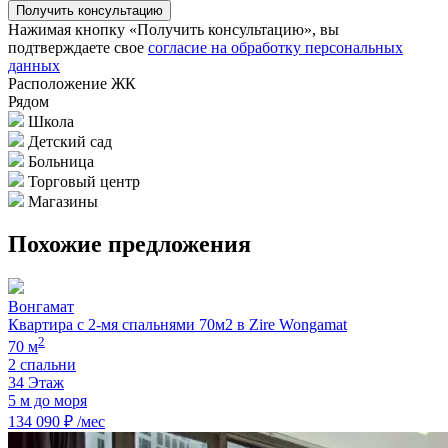
Нажимая кнопку «Получить консультацию», вы
подтверждаете свое
согласие на обработку персональных
данных
Квартира с 1-й спальней 77м2 в Zire Wongamat
Расположение ЖК
Рядом
Школа
Детский сад
Больница
Торговый центр
Магазины
Похожие предложения
Вонгамат
Квартира с 2-мя спальнями 70м2 в Zire Wongamat
2
70 м
2 спальни
34 Этаж
5 м до моря
134 090 ₽ /мес