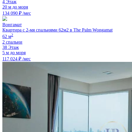
4 Этаж
20 м до моря
134 090 ₽ /мес
Вонгамат
Квартира с 2-мя спальнями 62м2 в The Palm Wongamat
2
62 м
2 спальни
38 Этаж
5 м до моря
117 024 ₽ /мес