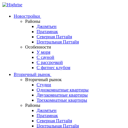
Skip
to
content
Новостройки
Районы
Джомтьен
Пратамнак
Северная Паттайя
Центральная Паттайя
Особенности
У моря
С сауной
С рассрочкой
С фитнес клубом
Вторичный рынок
Вторичный рынок
Студии
Однокомнатные квартиры
Двухкомнатные квартиры
Трехкомнатные квартиры
Районы
Джомтьен
Пратамнак
Северная Паттайя
Центральная Паттайя