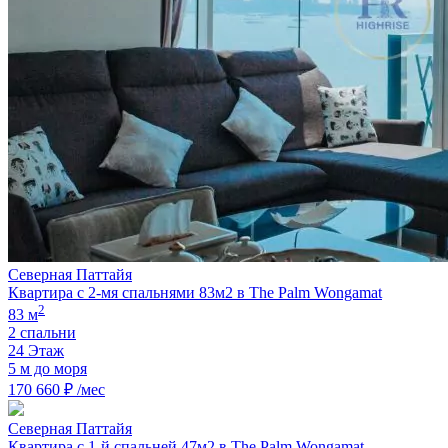
Северная Паттайя
Квартира с 2-мя спальнями 83м2 в The Palm Wongamat
2
83 м
2 спальни
24 Этаж
5 м до моря
170 660 ₽ /мес
Северная Паттайя
Квартира с 1-й спальней 47м2 в The Palm Wongamat