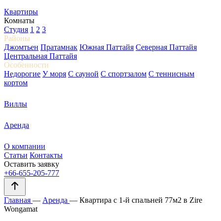
Квартиры
Комнаты
Студия
1
2
3
Районы
Джомтьен
Пратамнак
Южная Паттайя
Северная Паттайя
Центральная Паттайя
Особенности
Недорогие
У моря
С сауной
С спортзалом
С теннисным
кортом
Виллы
Аренда
О компании
Статьи
Контакты
Оставить заявку
+66-655-205-777
Главная
—
Аренда
—
Квартира с 1-й спальней 77м2 в Zire
Wongamat