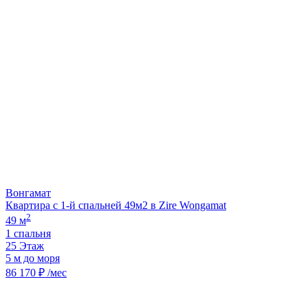
Вонгамат
Квартира с 1-й спальней 49м2 в Zire Wongamat
2
49 м
1 спальня
25 Этаж
5 м до моря
86 170 ₽ /мес