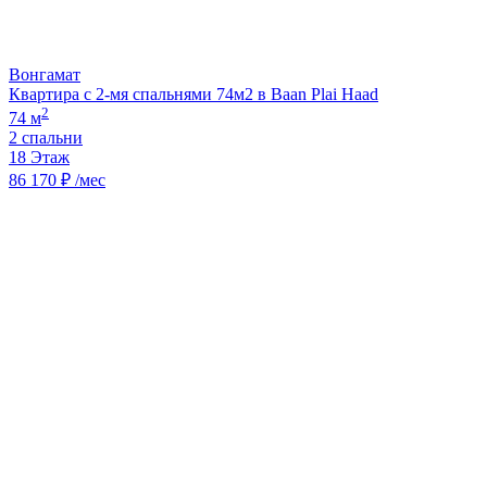
Вонгамат
Квартира с 2-мя спальнями 74м2 в Baan Plai Haad
2
74 м
2 спальни
18 Этаж
86 170 ₽ /мес