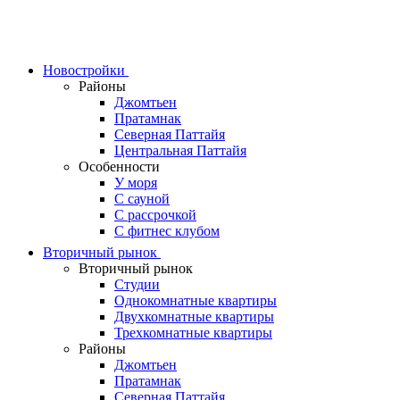
Skip
to
content
Новостройки
Районы
Джомтьен
Пратамнак
Северная Паттайя
Центральная Паттайя
Особенности
У моря
С сауной
С рассрочкой
С фитнес клубом
Вторичный рынок
Вторичный рынок
Студии
Однокомнатные квартиры
Двухкомнатные квартиры
Трехкомнатные квартиры
Районы
Джомтьен
Пратамнак
Северная Паттайя