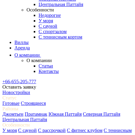
Центральная Паттайя
Особенности
Недорогие
У моря
С сауной
С спортзалом
С теннисным кортом
Виллы
Аренда
О компании
О компании
Статьи
Контакты
+66-655-205-777
Оставить заявку
Новостройки
Статус
Готовые
Строящиеся
Районы
Джомтьен
Пратамнак
Южная Паттайя
Северная Паттайя
Центральная Паттайя
Особенности
У моря
С сауной
С рассрочкой
С фитнес клубом
С теннисным