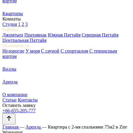
кортом
Квартиры
Комнаты
Студия
1
2
3
Районы
Джомтьен
Пратамнак
Южная Паттайя
Северная Паттайя
Центральная Паттайя
Особенности
Недорогие
У моря
С сауной
С спортзалом
С теннисным
кортом
Виллы
Аренда
О компании
Статьи
Контакты
Оставить заявку
+66-655-205-777
Главная
—
Аренда
—
Квартира с 2-мя спальнями 75м2 в Zire
Wongamat