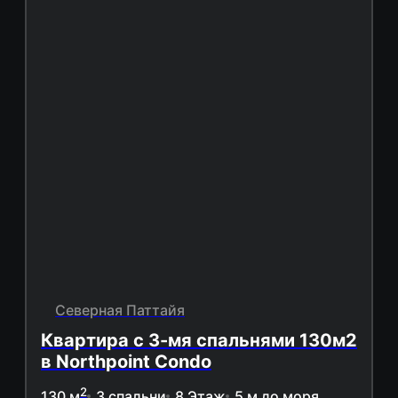
Северная Паттайя
Квартира с 3-мя спальнями 130м2
в Northpoint Condo
2
130 м
3 спальни
8 Этаж
5 м до моря