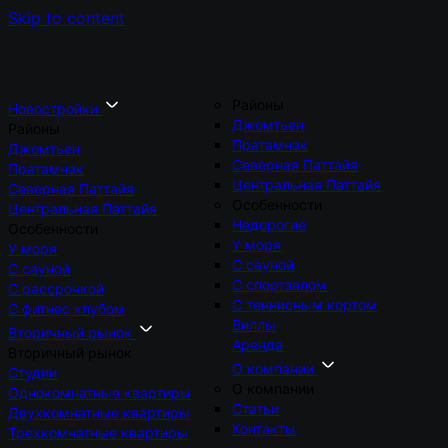
Skip to content
Районы
Новостройки
Джомтьен
Районы
Пратамнак
Джомтьен
Северная Паттайя
Пратамнак
Центральная Паттайя
Северная Паттайя
Особенности
Центральная Паттайя
Недорогие
Особенности
У моря
У моря
С сауной
С сауной
С спортзалом
С рассрочкой
С теннисным кортом
С фитнес клубом
Виллы
Вторичный рынок
Аренда
Вторичный рынок
О компании
Студии
О компании
Однокомнатные квартиры
Статьи
Двухкомнатные квартиры
Контакты
Трехкомнатные квартиры