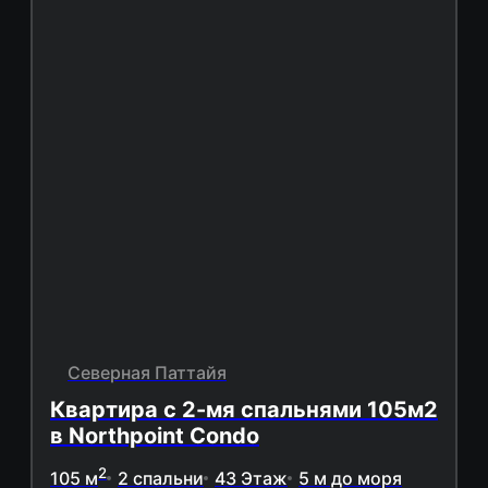
Северная Паттайя
Квартира с 2-мя спальнями 105м2
в Northpoint Condo
2
105 м
2 спальни
43 Этаж
5 м до моря