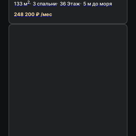
2
133 м
3 спальни
36 Этаж
5 м до моря
248 200 ₽ /мес