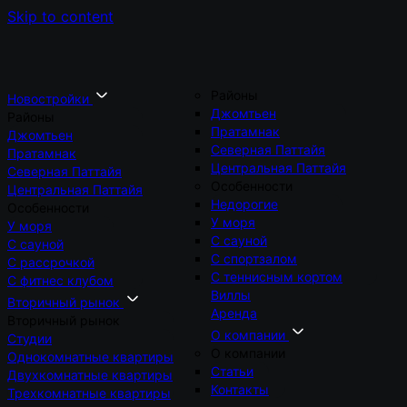
Skip to content
Районы
Новостройки
Джомтьен
Районы
Пратамнак
Джомтьен
Северная Паттайя
Пратамнак
Центральная Паттайя
Северная Паттайя
Особенности
Центральная Паттайя
Недорогие
Особенности
У моря
У моря
С сауной
С сауной
С спортзалом
С рассрочкой
С теннисным кортом
С фитнес клубом
Виллы
Вторичный рынок
Аренда
Вторичный рынок
О компании
Студии
О компании
Однокомнатные квартиры
Статьи
Двухкомнатные квартиры
Контакты
Трехкомнатные квартиры