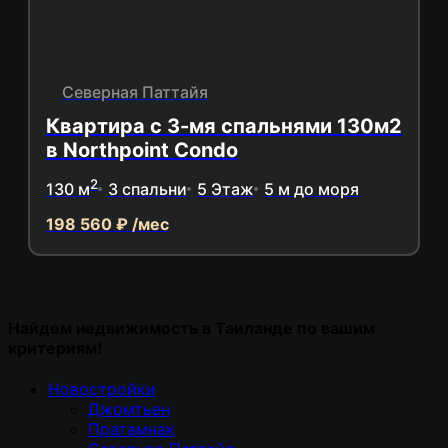
Северная Паттайя
Квартира с 3-мя спальнями 130м2
в Northpoint Condo
2
130 м
3 спальни
5 Этаж
5 м до моря
198 560 ₽ /мес
Найдем недвижимость в Таиланде по вашим
критериям!
Новостройки
Джомтьен
Пратамнак