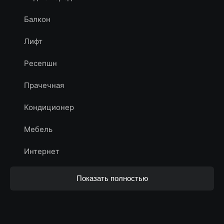
туристов со всего мира своей величественной
деревянной конструкцией и глубоким
Балкон
философским смыслом.
Лифт
Ресепшн
Прачечная
Кондиционер
Мебель
Интернет
Показать полностью