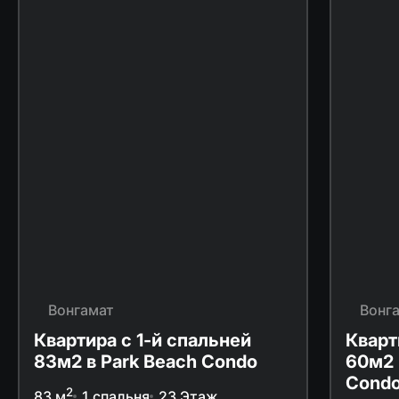
Вонгамат
Вонг
Квартира с 1-й спальней
Кварт
83м2 в Park Beach Condo
60м2 
Condo
2
83 м
1 спальня
23 Этаж