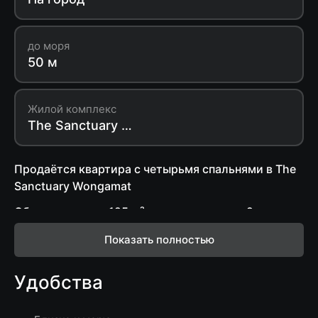
до моря
50 м
Жилой комплекс
The Sanctuary Wongamat
Продаётся квартира с четырьмя спальнями в The
Sanctuary Wongamat
Общая площадь 125 м², расположена на 2 этаже
здания В.
Показать полностью
Планировка: просторная гостиная, совмещенная с
зоной столовой, кухня, 4 спальни, 4 санузла,
Удобства
балкон.
Квартира полностью меблирована и оснащена