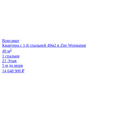
Вонгамат
Квартира с 1-й спальней 49м2 в Zire Wongamat
2
49 м
1 спальня
21 Этаж
5 м до моря
14 648 900 ₽