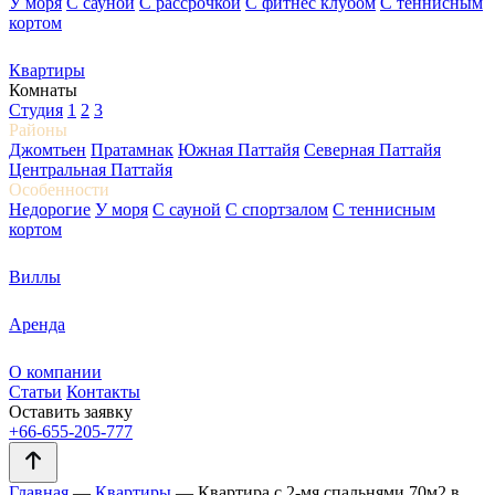
У моря
С сауной
С рассрочкой
С фитнес клубом
С теннисным
кортом
Квартиры
Комнаты
Студия
1
2
3
Районы
Джомтьен
Пратамнак
Южная Паттайя
Северная Паттайя
Центральная Паттайя
Особенности
Недорогие
У моря
С сауной
С спортзалом
С теннисным
кортом
Виллы
Аренда
О компании
Статьи
Контакты
Оставить заявку
+66-655-205-777
Главная
—
Квартиры
—
Квартира с 2-мя спальнями 70м2 в