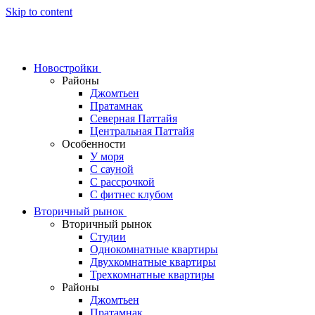
Skip to content
Новостройки
Районы
Джомтьен
Пратамнак
Северная Паттайя
Центральная Паттайя
Особенности
У моря
С сауной
С рассрочкой
С фитнес клубом
Вторичный рынок
Вторичный рынок
Студии
Однокомнатные квартиры
Двухкомнатные квартиры
Трехкомнатные квартиры
Районы
Джомтьен
Пратамнак