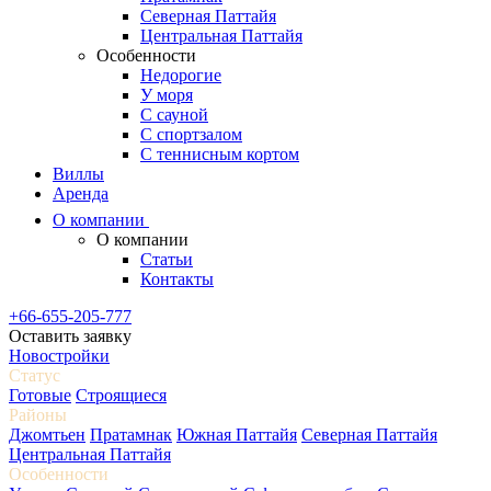
Северная Паттайя
Центральная Паттайя
Особенности
Недорогие
У моря
С сауной
С спортзалом
С теннисным кортом
Виллы
Аренда
О компании
О компании
Статьи
Контакты
+66-655-205-777
Оставить заявку
Новостройки
Статус
Готовые
Строящиеся
Районы
Джомтьен
Пратамнак
Южная Паттайя
Северная Паттайя
Центральная Паттайя
Особенности