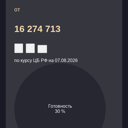
общая высота здания 45 этажей
количество апартаментов 314
от
парковка с зарядными станциями для
электроавтомобилей
16 274 713
инфинити бассейн с видом на море и город
лаунжж зона с мягкими диванами для отдыха
детская игровая комната
консьерж сервис
видеонаблюдение и круглосуточная охрана
по курсу ЦБ РФ на 07.08.2026
тренажерный зал
сауна и парная в стиле японской бани Онсен
смотровая площадка и приватный сад
К покупке доступны апартаменты:
с одной спальней от 33 кв.м.
Готовность
с двумя спальнями от 64 кв.м
30
%
виллы с собственным бассейном от 50 кв.м.
Порядок оплаты: