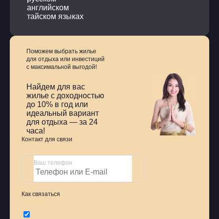
бат за кв.м
английском
тайском языках
Налог за первеод квартиры в собственность 1%
*В случае, когда покупатель отказывается
Поможем выбрать жилье
для отдыха или инвестиций
подписывать контракт и не вносит оплату в размере
с
максимальной выгодой!
20%, сумма за бронирование апартаментов не
возвращается!
Найдем для вас
жилье с доходностью
Удобства
до 10% в год или
идеальный вариант
для отдыха — за 24
Близко к морю
часа!
Контакт для связи
Вид на море
Видеонаблюдение
Ваш телефон
Охраняемая территория
Подземная парковка
Фитнес-зал
Как связаться
Сауна
Вид на город