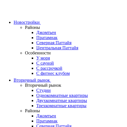
Skip
to
content
Новостройки
Районы
Джомтьен
Пратамнак
Северная Паттайя
Центральная Паттайя
Особенности
У моря
С сауной
С рассрочкой
С фитнес клубом
Вторичный рынок
Вторичный рынок
Студии
Однокомнатные квартиры
Двухкомнатные квартиры
Трехкомнатные квартиры
Районы
Джомтьен
Пратамнак
Северная Паттайя