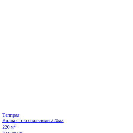
Таппрая
Вилла с 5-ю спальнями 220м2
2
220 м
5 спальни