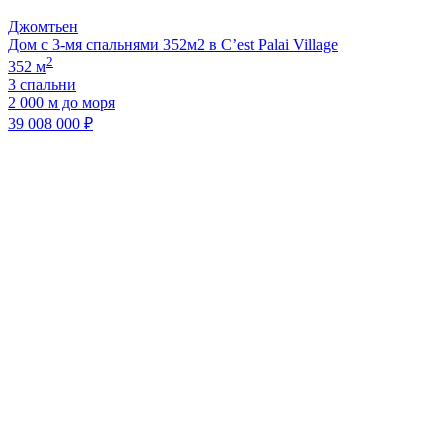
Джомтьен
Дом с 3-мя спальнями 352м2 в C’est Palai Village
2
352 м
3 спальни
2 000 м до моря
39 008 000 ₽