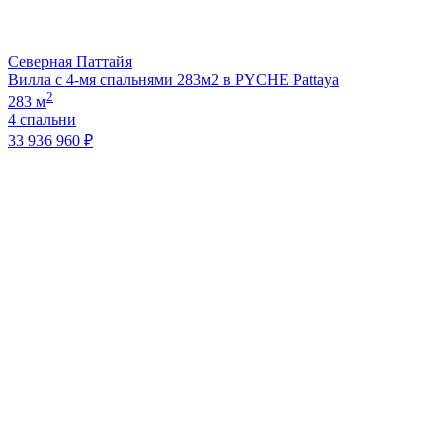
Северная Паттайя
Вилла с 4-мя спальнями 283м2 в PYCHE Pattaya
2
283 м
4 спальни
33 936 960 ₽