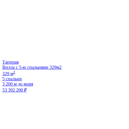
Таппрая
Вилла с 5-ю спальнями 329м2
2
329 м
5 спальни
3 200 м до моря
53 392 200 ₽