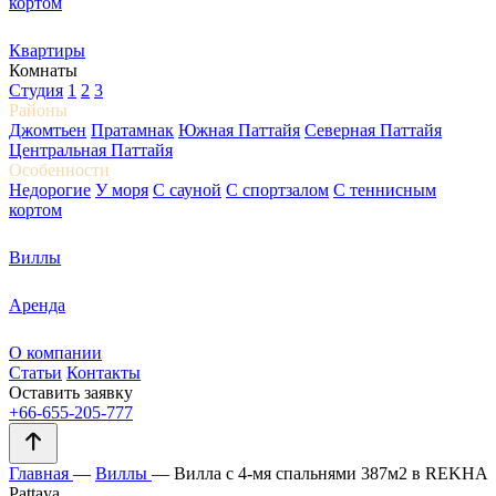
кортом
Квартиры
Комнаты
Студия
1
2
3
Районы
Джомтьен
Пратамнак
Южная Паттайя
Северная Паттайя
Центральная Паттайя
Особенности
Недорогие
У моря
С сауной
С спортзалом
С теннисным
кортом
Виллы
Аренда
О компании
Статьи
Контакты
Оставить заявку
+66-655-205-777
Главная
—
Виллы
—
Вилла с 4-мя спальнями 387м2 в REKHA
Pattaya