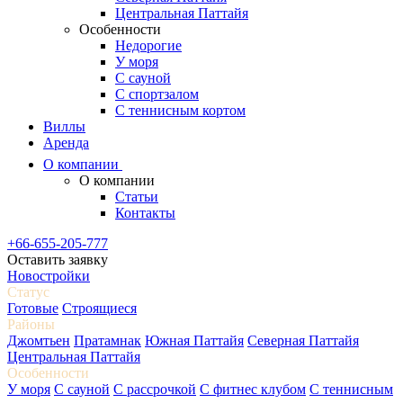
Центральная Паттайя
Особенности
Недорогие
У моря
С сауной
С спортзалом
С теннисным кортом
Виллы
Аренда
О компании
О компании
Статьи
Контакты
+66-655-205-777
Оставить заявку
Новостройки
Статус
Готовые
Строящиеся
Районы
Джомтьен
Пратамнак
Южная Паттайя
Северная Паттайя
Центральная Паттайя
Особенности
У моря
С сауной
С рассрочкой
С фитнес клубом
С теннисным