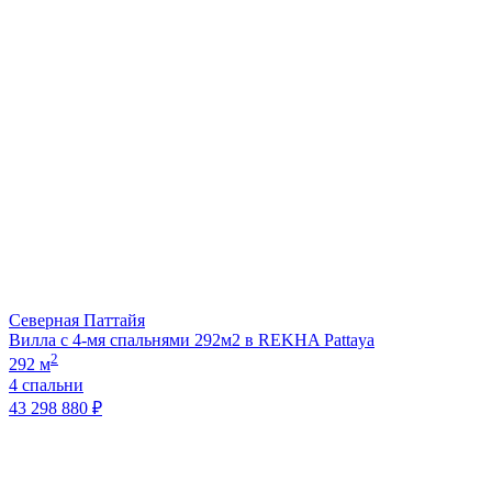
Северная Паттайя
Вилла с 4-мя спальнями 292м2 в REKHA Pattaya
2
292 м
4 спальни
43 298 880 ₽