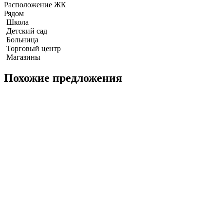
Квартира с 2-мя спальнями 98м2 в Zire Wongamat
Расположение ЖК
Рядом
Школа
Детский сад
Больница
Торговый центр
Магазины
Похожие предложения