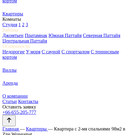
кортом
Квартиры
Комнаты
Студия
1
2
3
Районы
Джомтьен
Пратамнак
Южная Паттайя
Северная Паттайя
Центральная Паттайя
Особенности
Недорогие
У моря
С сауной
С спортзалом
С теннисным
кортом
Виллы
Аренда
О компании
Статьи
Контакты
Оставить заявку
+66-655-205-777
Главная
—
Квартиры
—
Квартира с 2-мя спальнями 98м2 в
Zire Wongamat