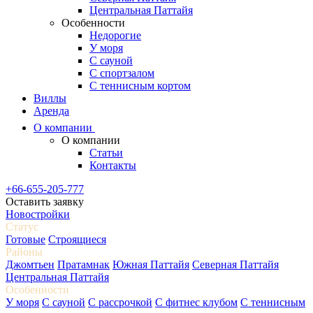
Центральная Паттайя
Особенности
Недорогие
У моря
С сауной
С спортзалом
С теннисным кортом
Виллы
Аренда
О компании
О компании
Статьи
Контакты
+66-655-205-777
Оставить заявку
Новостройки
Статус
Готовые
Строящиеся
Районы
Джомтьен
Пратамнак
Южная Паттайя
Северная Паттайя
Центральная Паттайя
Особенности
У моря
С сауной
С рассрочкой
С фитнес клубом
С теннисным