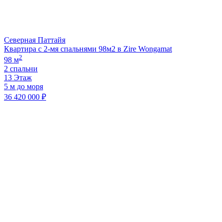
Северная Паттайя
Квартира с 2-мя спальнями 98м2 в Zire Wongamat
2
98 м
2 спальни
13 Этаж
5 м до моря
36 420 000 ₽