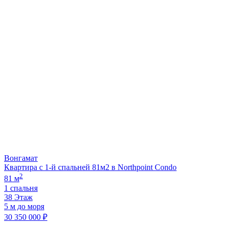
Вонгамат
Квартира с 1-й спальней 81м2 в Northpoint Condo
2
81 м
1 спальня
38 Этаж
5 м до моря
30 350 000 ₽