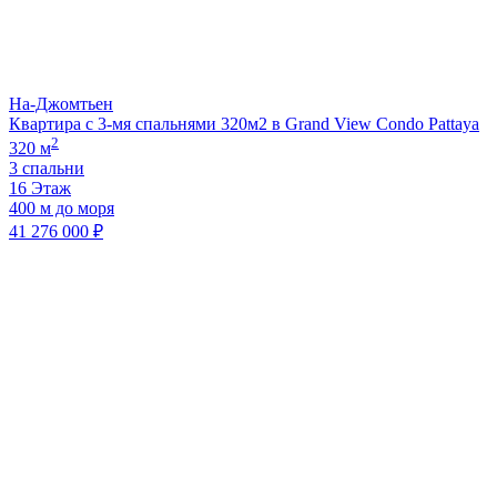
На-Джомтьен
Квартира с 3-мя спальнями 320м2 в Grand View Condo Pattaya
2
320 м
3 спальни
16 Этаж
400 м до моря
41 276 000 ₽