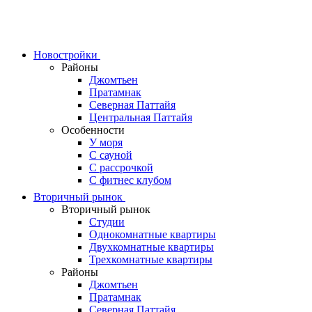
Skip
to
content
Новостройки
Районы
Джомтьен
Пратамнак
Северная Паттайя
Центральная Паттайя
Особенности
У моря
С сауной
С рассрочкой
С фитнес клубом
Вторичный рынок
Вторичный рынок
Студии
Однокомнатные квартиры
Двухкомнатные квартиры
Трехкомнатные квартиры
Районы
Джомтьен
Пратамнак
Северная Паттайя