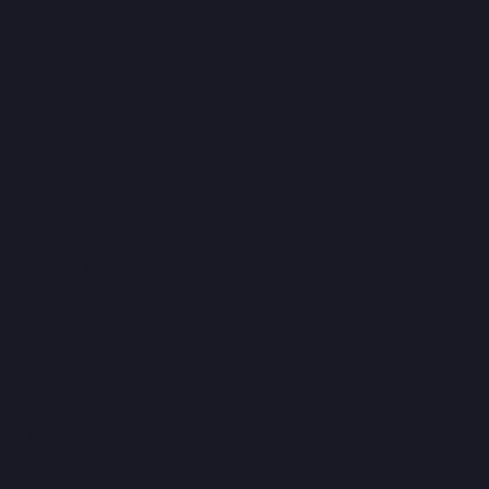
Квартиры
Студии
1-комнатные
2-комнатные
3-комнатные
Виллы
Северная Паттайя
Джомтьен
Аренда
Студии
1-комнатные
2-комнатные
3-комнатные
О компании
Блог
Контакты
© 2026 Все права защищены Агенство недвижимости
HIGHRISE
Политика конфиденциальности
Продвижение сайта