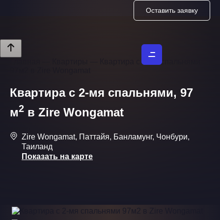
Оставить заявку
Главная
—
Квартиры
—
Квартира с 2-мя спальнями
97м2 в Zire Wongamat
Квартира с 2-мя спальнями, 97
2
м
в Zire Wongamat
Zire Wongamat, Паттайя, Банламунг, Чонбури,
Таиланд
Показать на карте