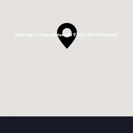
Квартира с 2-мя спальнями 97м2 в Zire Wongamat
Рядом
Школа
Детский сад