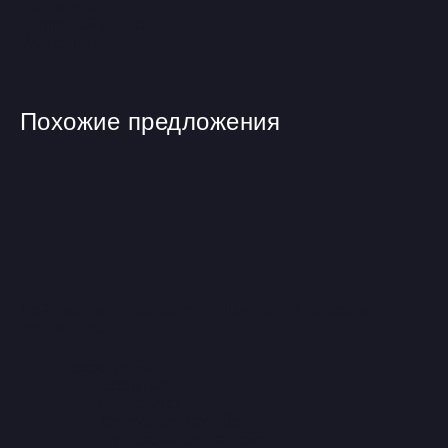
Больница
Торговый центр
Магазины
Похожие предложения
Найдем недвижимость в Таиланде по вашим
критериям!
Новостройки
Джомтьен
Пратамнак
Северная Паттайя
Центральная Паттайя