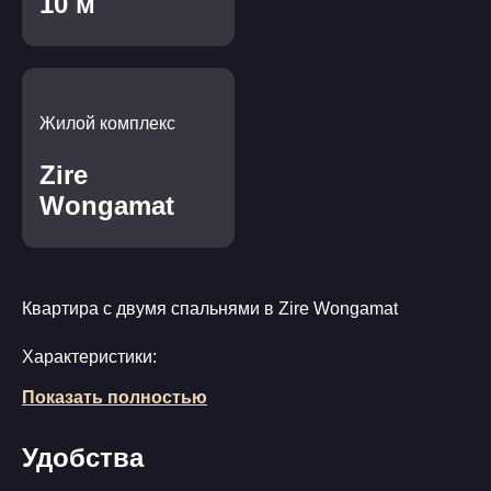
10 м
Жилой комплекс
Zire
Wongamat
Квартира с двумя спальнями в Zire Wongamat
Характеристики:
Показать полностью
Общая площадь 97 кв.м.
Две спальни, два санузла, одна жилая комната
Удобства
совмещенная с кухней и зоной столовой
Фронтальная квартира с видом на бассейн, сад и