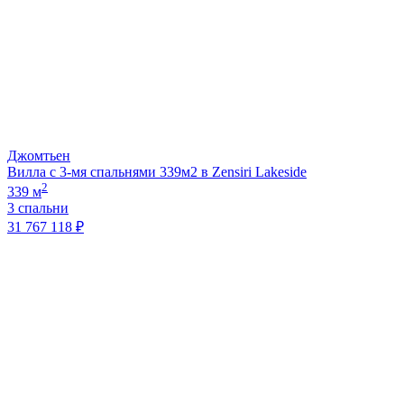
Джомтьен
Вилла с 3-мя спальнями 339м2 в Zensiri Lakeside
2
339 м
3 спальни
31 767 118 ₽