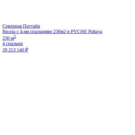
Северная Паттайя
Вилла с 4-мя спальнями 230м2 в PYCHE Pattaya
2
230 м
4 спальни
29 213 140 ₽