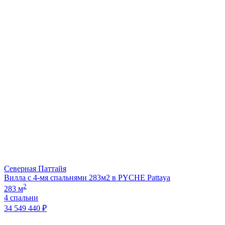
Северная Паттайя
Вилла с 4-мя спальнями 283м2 в PYCHE Pattaya
2
283 м
4 спальни
34 549 440 ₽