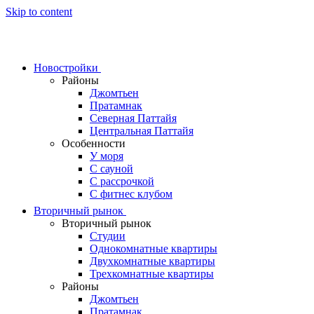
Skip to content
Новостройки
Районы
Джомтьен
Пратамнак
Северная Паттайя
Центральная Паттайя
Особенности
У моря
С сауной
С рассрочкой
С фитнес клубом
Вторичный рынок
Вторичный рынок
Студии
Однокомнатные квартиры
Двухкомнатные квартиры
Трехкомнатные квартиры
Районы
Джомтьен
Пратамнак