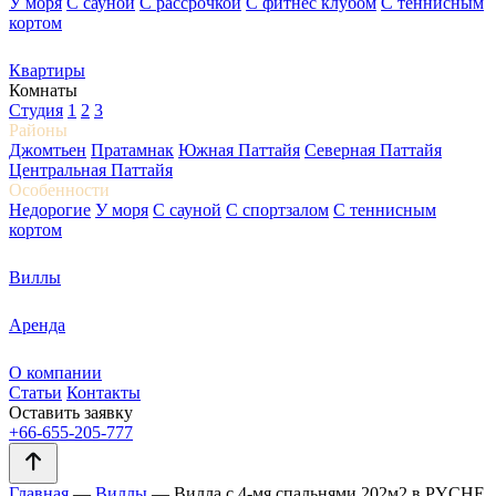
У моря
С сауной
С рассрочкой
С фитнес клубом
С теннисным
кортом
Квартиры
Комнаты
Студия
1
2
3
Районы
Джомтьен
Пратамнак
Южная Паттайя
Северная Паттайя
Центральная Паттайя
Особенности
Недорогие
У моря
С сауной
С спортзалом
С теннисным
кортом
Виллы
Аренда
О компании
Статьи
Контакты
Оставить заявку
+66-655-205-777
Главная
—
Виллы
—
Вилла с 4-мя спальнями 202м2 в PYCHE