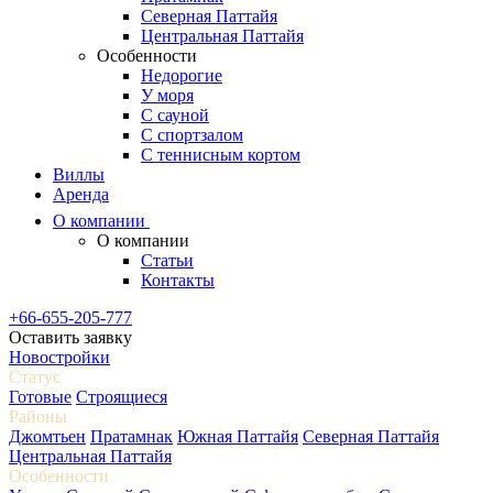
Северная Паттайя
Центральная Паттайя
Особенности
Недорогие
У моря
С сауной
С спортзалом
С теннисным кортом
Виллы
Аренда
О компании
О компании
Статьи
Контакты
+66-655-205-777
Оставить заявку
Новостройки
Статус
Готовые
Строящиеся
Районы
Джомтьен
Пратамнак
Южная Паттайя
Северная Паттайя
Центральная Паттайя
Особенности