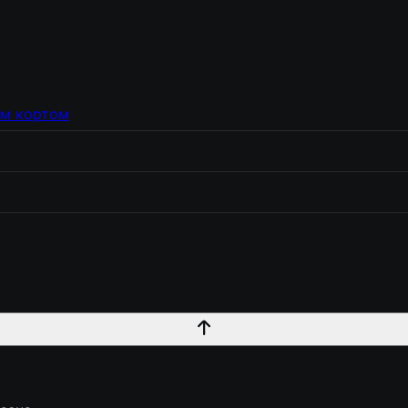
йя
Центральная Паттайя
ым кортом