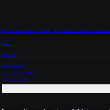
Районы
Джомтьен
Пратамнак
Южная Паттайя
Северная Патта
Особенности
Недорогие
У моря
С сауной
С спортзалом
С теннисн
Виллы
Аренда
О компании
Статьи
Контакты
+66-655-205-777