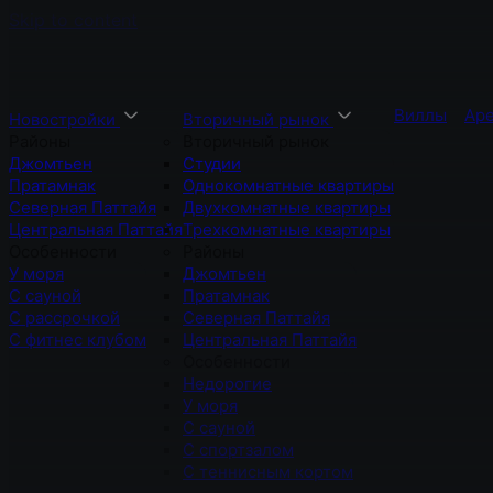
Skip to content
Виллы
Ар
Новостройки
Вторичный рынок
Районы
Вторичный рынок
Джомтьен
Студии
Пратамнак
Однокомнатные квартиры
Северная Паттайя
Двухкомнатные квартиры
Центральная Паттайя
Трехкомнатные квартиры
Особенности
Районы
У моря
Джомтьен
С сауной
Пратамнак
С рассрочкой
Северная Паттайя
С фитнес клубом
Центральная Паттайя
Особенности
Недорогие
У моря
С сауной
С спортзалом
С теннисным кортом