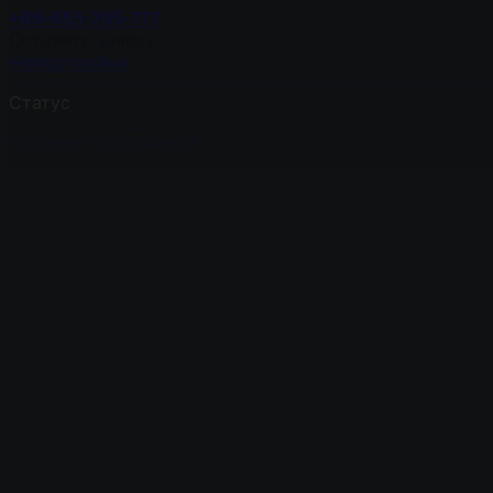
+66-655-205-777
Оставить заявку
Новостройки
Статус
Готовые
Строящиеся
Районы
Джомтьен
Пратамнак
Южная Паттайя
Северная Патта
Особенности
У моря
С сауной
С рассрочкой
С фитнес клубом
С те
Квартиры
Комнаты
Студия
1
2
3