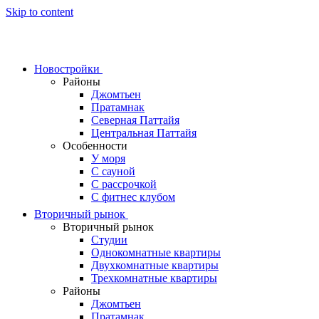
Skip to content
Новостройки
Районы
Джомтьен
Пратамнак
Северная Паттайя
Центральная Паттайя
Особенности
У моря
С сауной
С рассрочкой
С фитнес клубом
Вторичный рынок
Вторичный рынок
Студии
Однокомнатные квартиры
Двухкомнатные квартиры
Трехкомнатные квартиры
Районы
Джомтьен
Пратамнак