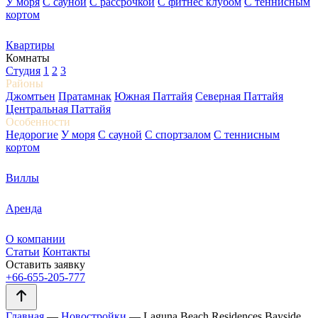
У моря
С сауной
С рассрочкой
С фитнес клубом
С теннисным
кортом
Квартиры
Комнаты
Студия
1
2
3
Районы
Джомтьен
Пратамнак
Южная Паттайя
Северная Паттайя
Центральная Паттайя
Особенности
Недорогие
У моря
С сауной
С спортзалом
С теннисным
кортом
Виллы
Аренда
О компании
Статьи
Контакты
Оставить заявку
+66-655-205-777
Главная
—
Новостройки
—
Laguna Beach Residences Bayside