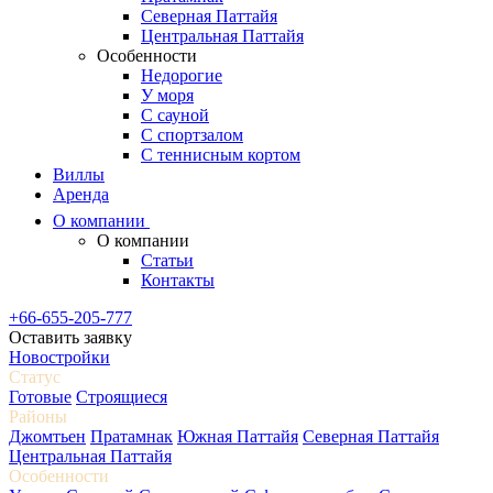
Северная Паттайя
Центральная Паттайя
Особенности
Недорогие
У моря
С сауной
С спортзалом
С теннисным кортом
Виллы
Аренда
О компании
О компании
Статьи
Контакты
+66-655-205-777
Оставить заявку
Новостройки
Статус
Готовые
Строящиеся
Районы
Джомтьен
Пратамнак
Южная Паттайя
Северная Паттайя
Центральная Паттайя
Особенности