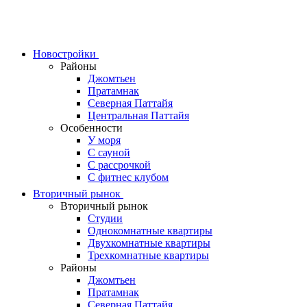
Skip
to
content
Новостройки
Районы
Джомтьен
Пратамнак
Северная Паттайя
Центральная Паттайя
Особенности
У моря
С сауной
С рассрочкой
С фитнес клубом
Вторичный рынок
Вторичный рынок
Студии
Однокомнатные квартиры
Двухкомнатные квартиры
Трехкомнатные квартиры
Районы
Джомтьен
Пратамнак
Северная Паттайя