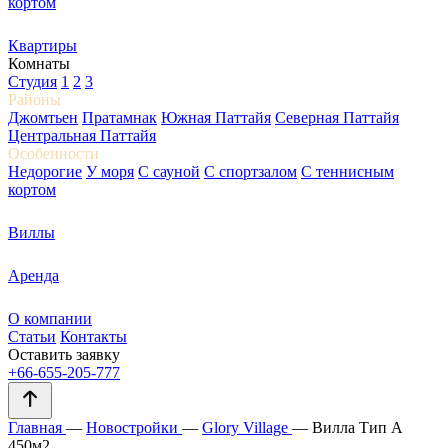
кортом
Квартиры
Комнаты
Студия
1
2
3
Районы
Джомтьен
Пратамнак
Южная Паттайя
Северная Паттайя
Центральная Паттайя
Особенности
Недорогие
У моря
С сауной
С спортзалом
С теннисным
кортом
Виллы
Аренда
О компании
Статьи
Контакты
Оставить заявку
+66-655-205-777
Главная
—
Новостройки
—
Glory Village
—
Вилла Тип А
450м2