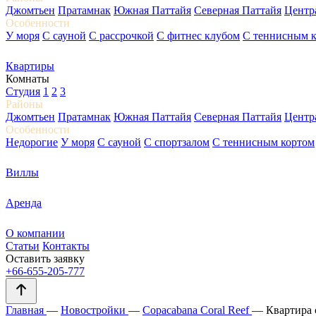
Джомтьен
Пратамнак
Южная Паттайя
Северная Паттайя
Центр
Особенности
У моря
С сауной
С рассрочкой
С фитнес клубом
С теннисным 
Квартиры
Комнаты
Студия
1
2
3
Районы
Джомтьен
Пратамнак
Южная Паттайя
Северная Паттайя
Центр
Особенности
Недорогие
У моря
С сауной
С спортзалом
С теннисным кортом
Виллы
Аренда
О компании
Статьи
Контакты
Оставить заявку
+66-655-205-777
Главная
—
Новостройки
—
Copacabana Coral Reef
—
Квартира 