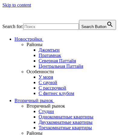
Skip to content
Search for:
Search Button
Новостройки
Районы
Джомтьен
Пратамнак
Северная Паттайя
Центральная Паттайя
Особенности
У моря
С сауной
С рассрочкой
С фитнес клубом
Вторичный рынок
Вторичный рынок
Студии
Однокомнатные квартиры
Двухкомнатные квартиры
Трехкомнатные квартиры
Районы