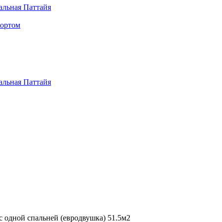
альная Паттайя
кортом
альная Паттайя
с одной спальней (евродвушка) 51.5м2