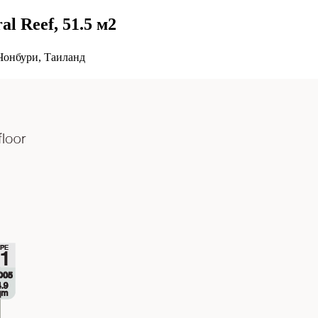
l Reef, 51.5 м2
Чонбури, Таиланд