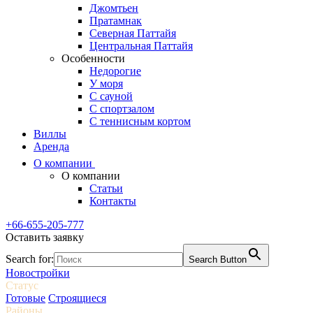
Джомтьен
Пратамнак
Северная Паттайя
Центральная Паттайя
Особенности
Недорогие
У моря
С сауной
С спортзалом
С теннисным кортом
Виллы
Аренда
О компании
О компании
Статьи
Контакты
+66-655-205-777
Оставить заявку
Search for:
Search Button
Новостройки
Статус
Готовые
Строящиеся
Районы