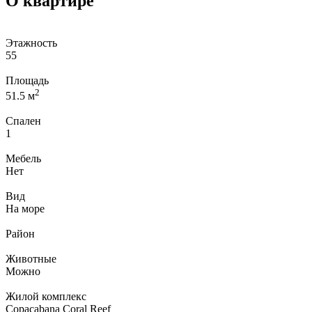
О квартире
Этажность
55
Площадь
2
51.5 м
Спален
1
Мебель
Нет
Вид
На море
Район
Животные
Можно
Жилой комплекс
Copacabana Coral Reef