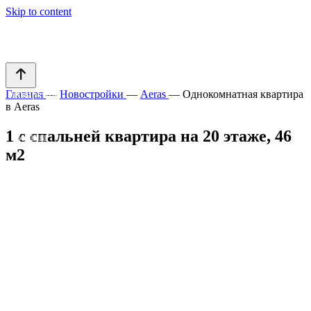
Skip to content
Оставить
Новостройки
заявку
Главная
—
Новостройки
—
Aeras
—
Однокомнатная квартира
Квартиры
в Aeras
1 с спальней квартира на 20 этаже, 46
Виллы
м2
Аренда
О компании