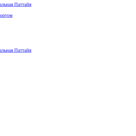
альная Паттайя
кортом
альная Паттайя