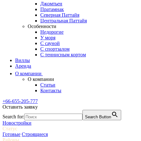
Джомтьен
Пратамнак
Северная Паттайя
Центральная Паттайя
Особенности
Недорогие
У моря
С сауной
С спортзалом
С теннисным кортом
Виллы
Аренда
О компании
О компании
Статьи
Контакты
+66-655-205-777
Оставить заявку
Search for:
Search Button
Новостройки
Статус
Готовые
Строящиеся
Районы