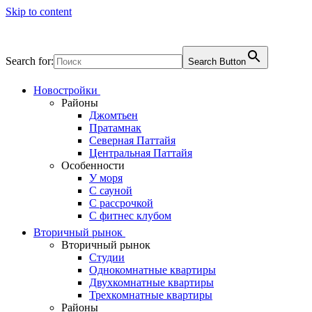
Skip to content
Search for:
Search Button
Новостройки
Районы
Джомтьен
Пратамнак
Северная Паттайя
Центральная Паттайя
Особенности
У моря
С сауной
С рассрочкой
С фитнес клубом
Вторичный рынок
Вторичный рынок
Студии
Однокомнатные квартиры
Двухкомнатные квартиры
Трехкомнатные квартиры
Районы