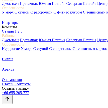
Джомтьен
Пратамнак
Южная Паттайя
Северная Паттайя
Центр
Особенности
У моря
С сауной
С рассрочкой
С фитнес клубом
С теннисным 
Квартиры
Комнаты
Студия
1
2
3
Районы
Джомтьен
Пратамнак
Южная Паттайя
Северная Паттайя
Центр
Особенности
Недорогие
У моря
С сауной
С спортзалом
С теннисным кортом
Виллы
Аренда
О компании
Статьи
Контакты
Оставить заявку
+66-655-205-777