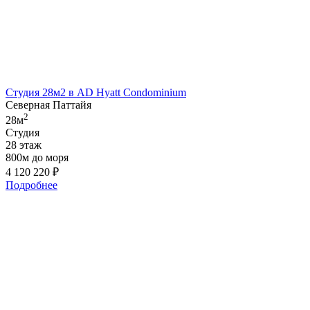
Студия 28м2 в AD Hyatt Condominium
Северная Паттайя
2
28м
Студия
28 этаж
800м до моря
4 120 220
₽
Подробнее