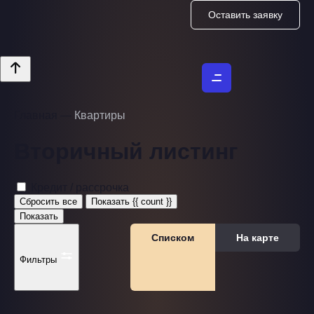
Оставить заявку
Главная
—
Квартиры
Вторичный листинг
Кредит / рассрочка
Сбросить все
Показать {{ count }}
Показать
Списком
На карте
Фильтры