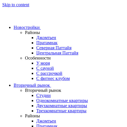
Skip to content
Новостройки
Районы
Джомтьен
Пратамнак
Северная Паттайя
Центральная Паттайя
Особенности
У моря
С сауной
С рассрочкой
С фитнес клубом
Вторичный рынок
Вторичный рынок
Студии
Однокомнатные квартиры
Двухкомнатные квартиры
Трехкомнатные квартиры
Районы
Джомтьен
Пратамнак