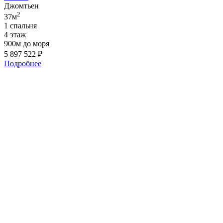
Джомтьен
2
37м
1 спальня
4 этаж
900м до моря
5 897 522
₽
Подробнее