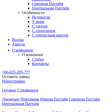
Северная Паттайя
Центральная Паттайя
Особенности
Недорогие
У моря
С сауной
С спортзалом
С теннисным кортом
Виллы
Аренда
О компании
О компании
Статьи
Контакты
+66-655-205-777
Оставить заявку
Новостройки
Статус
Готовые
Строящиеся
Районы
Джомтьен
Пратамнак
Южная Паттайя
Северная Паттайя
Центральная Паттайя
Особенности