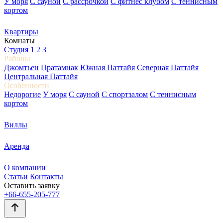
У моря
С сауной
С рассрочкой
С фитнес клубом
С теннисным
кортом
Квартиры
Комнаты
Студия
1
2
3
Районы
Джомтьен
Пратамнак
Южная Паттайя
Северная Паттайя
Центральная Паттайя
Особенности
Недорогие
У моря
С сауной
С спортзалом
С теннисным
кортом
Виллы
Аренда
О компании
Статьи
Контакты
Оставить заявку
+66-655-205-777