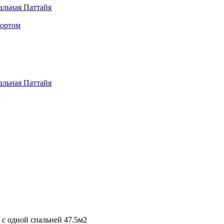
альная Паттайя
кортом
альная Паттайя
 с одной спальней 47.5м2