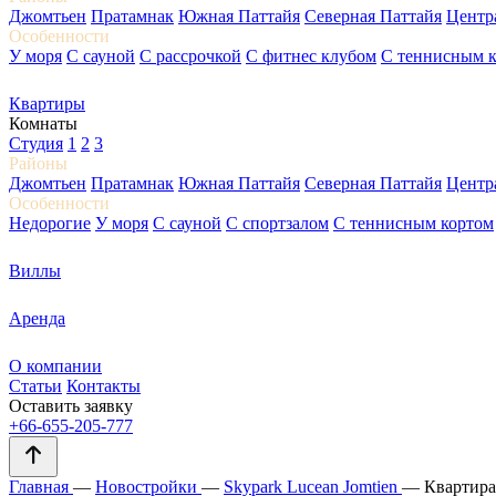
Джомтьен
Пратамнак
Южная Паттайя
Северная Паттайя
Центр
Особенности
У моря
С сауной
С рассрочкой
С фитнес клубом
С теннисным 
Квартиры
Комнаты
Студия
1
2
3
Районы
Джомтьен
Пратамнак
Южная Паттайя
Северная Паттайя
Центр
Особенности
Недорогие
У моря
С сауной
С спортзалом
С теннисным кортом
Виллы
Аренда
О компании
Статьи
Контакты
Оставить заявку
+66-655-205-777
Главная
—
Новостройки
—
Skypark Lucean Jomtien
—
Квартира