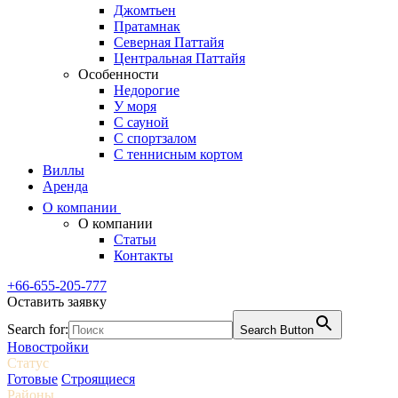
Джомтьен
Пратамнак
Северная Паттайя
Центральная Паттайя
Особенности
Недорогие
У моря
С сауной
С спортзалом
С теннисным кортом
Виллы
Аренда
О компании
О компании
Статьи
Контакты
+66-655-205-777
Оставить заявку
Search for:
Search Button
Новостройки
Статус
Готовые
Строящиеся
Районы