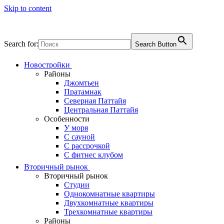
Skip to content
Search for:
Search Button
Новостройки
Районы
Джомтьен
Пратамнак
Северная Паттайя
Центральная Паттайя
Особенности
У моря
С сауной
С рассрочкой
С фитнес клубом
Вторичный рынок
Вторичный рынок
Студии
Однокомнатные квартиры
Двухкомнатные квартиры
Трехкомнатные квартиры
Районы