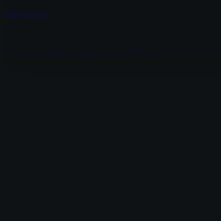
อพาร์ตเมนต์
Apartments
Studios
1-Bedroom
2-Bedroom
3-Bedroom
District
Jomtien
Pratumnak
South Pattaya
North Pattaya
Central 
Features
Pets allowed
By the sea
Sauna
Gym
Tennis court
วิลล่า
เช่า
เกี่ยวกับบริษัท