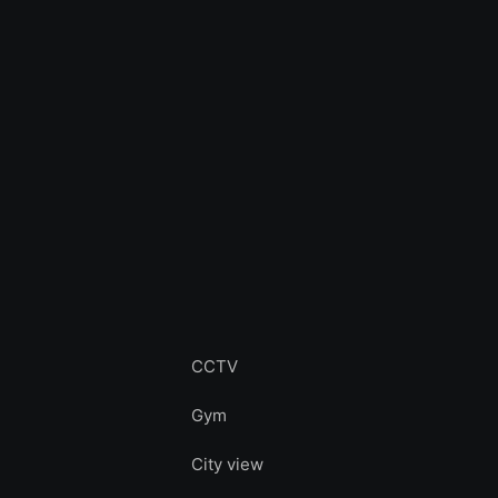
CCTV
Gym
City view