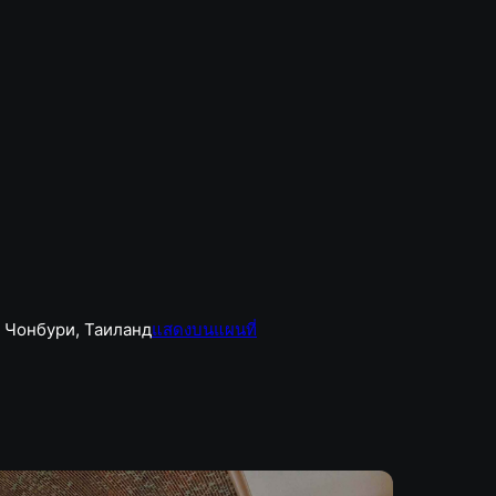
п, Чонбури, Таиланд
แสดงบนแผนที่