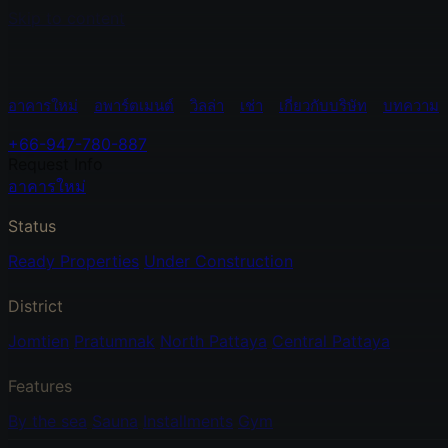
Skip to content
อาคารใหม่
อพาร์ตเมนต์
วิลล่า
เช่า
เกี่ยวกับบริษัท
บทความ
+66-947-780-887
Request Info
อาคารใหม่
Status
Ready Properties
Under Construction
District
Jomtien
Pratumnak
North Pattaya
Central Pattaya
Features
By the sea
Sauna
Installments
Gym