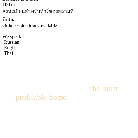
100 m
ลงทะเบียนสำหรับทัวร์ของสถานที่
ติดต่อ
Online video tours available
We speak:
Russian
English
Thai
We’ll help you choose
the most
profitable home
for living or
investment!
We’ll find options with up to 10% annual yield — within 24
hours!
Contact Details