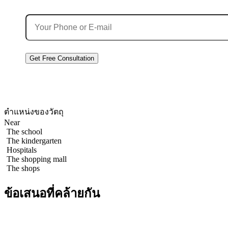
เบอร์โทรศัพท์
By clicking “Get a Consultation,” you
การยินยอมให้มีการประมวล
ผลข้อมูลส่วนบุคคล
ตำแหน่งของวัตถุ
ртаменты с 2-мя спальнями 130м2 в The Sanctuary Wongamat c
Near
The school
The kindergarten
Hospitals
The shopping mall
The shops
ข้อเสนอที่คล้ายกัน