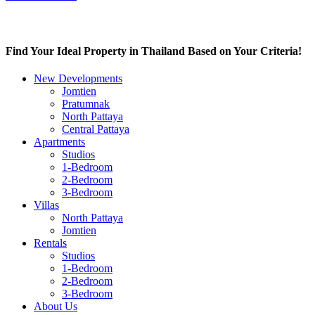
Find Your Ideal Property in Thailand Based on Your Criteria!
New Developments
Jomtien
Pratumnak
North Pattaya
Central Pattaya
Apartments
Studios
1-Bedroom
2-Bedroom
3-Bedroom
Villas
North Pattaya
Jomtien
Rentals
Studios
1-Bedroom
2-Bedroom
3-Bedroom
About Us