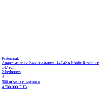
Pratumnak
Апартаменты с 2-мя спальнями 147м2 в Nordic Residence
147 sqm
2-bedrooms
4
500 m ระยะทางสู่ทะเล
4 700 000 THB