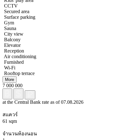
Kids' play area
CCTV
Secured area
Surface parking
Gym
Sauna
City view
Balcony
Elevator
Reception
Air conditioning
Furnished
Wi-Fi
Rooftop terrace
More
7 000 000
at the Central Bank rate as of 07.08.2026
สแควร์
61 sqm
จำนวนห้องนอน