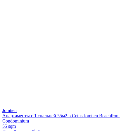
Jomtien
Апартаменты с 1 спальней 55м2 в Cetus Jomtien Beachfront
Condominium
55 sqm