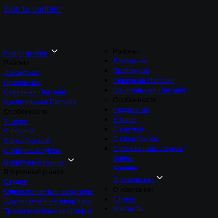
Skip to content
Районы
Новостройки
Джомтьен
Районы
Пратамнак
Джомтьен
Северная Паттайя
Пратамнак
Центральная Паттайя
Северная Паттайя
Особенности
Центральная Паттайя
Недорогие
Особенности
У моря
У моря
С сауной
С сауной
С спортзалом
С рассрочкой
С теннисным кортом
С фитнес клубом
Виллы
Вторичный рынок
Аренда
Вторичный рынок
О компании
Студии
О компании
Однокомнатные квартиры
Статьи
Двухкомнатные квартиры
Контакты
Трехкомнатные квартиры