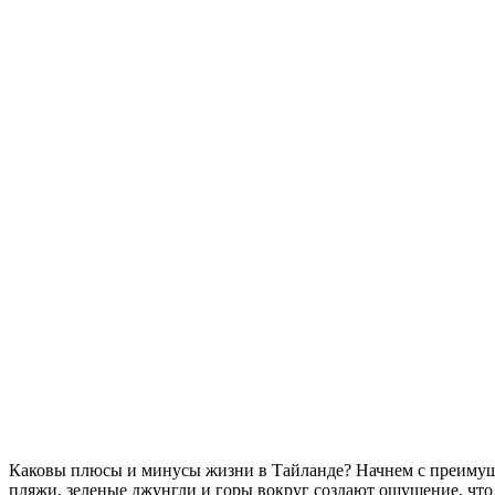
Каковы плюсы и минусы жизни в Тайланде? Начнем с преимуще
пляжи, зеленые джунгли и горы вокруг создают ощущение, что 