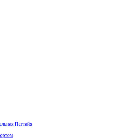
альная Паттайя
кортом