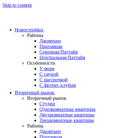
Skip to content
Новостройки
Районы
Джомтьен
Пратамнак
Северная Паттайя
Центральная Паттайя
Особенности
У моря
С сауной
С рассрочкой
С фитнес клубом
Вторичный рынок
Вторичный рынок
Студии
Однокомнатные квартиры
Двухкомнатные квартиры
Трехкомнатные квартиры
Районы
Джомтьен
Пратамнак