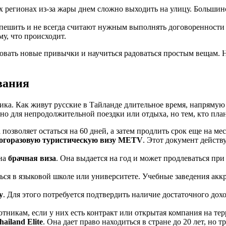
 регионах из-за жары днем сложно выходить на улицу. Большинст
пешить и не всегда считают нужным выполнять договоренности 
му, что происходит.
бовать новые привычки и научиться радоваться простым вещам. 
вания
а. Как живут русские в Тайланде длительное время, напрямую 
чно для непродолжительной поездки или отдыха, но тем, кто план
а позволяет остаться на 60 дней, а затем продлить срок еще на 
огоразовую туристическую визу METV
. Этот документ действ
пна
брачная виза
. Она выдается на год и может продлеваться пр
ься в языковой школе или университете. Учебные заведения аккре
у
. Для этого потребуется подтвердить наличие достаточного дохо
никам, если у них есть контракт или открытая компания на те
ailand Elite
. Она дает право находиться в стране до 20 лет, н