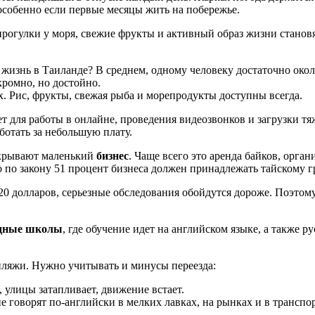
особенно если первые месяцы жить на побережье.
рогулки у моря, свежие фрукты и активный образ жизни становя
т жизнь в Таиланде? В среднем, одному человеку достаточно око
кромно, но достойно.
х. Рис, фрукты, свежая рыба и морепродукты доступны всегда.
т для работы в онлайне, проведения видеозвонков и загрузки т
ботать за небольшую плату.
открывают маленький
бизнес
. Чаще всего это аренда байков, орг
о по закону 51 процент бизнеса должен принадлежать тайскому 
20 долларов, серьезные обследования обойдутся дороже. Поэтому
дные школы
, где обучение идет на английском языке, а также р
 пляжи. Нужно учитывать и минусы переезда:
 улицы затапливает, движение встает.
не говорят по-английски в мелких лавках, на рынках и в транспо