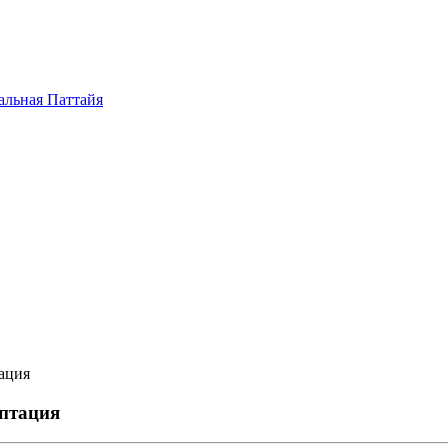
альная Паттайя
тация
аптация