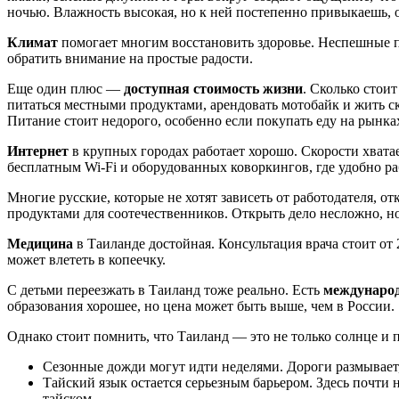
ночью. Влажность высокая, но к ней постепенно привыкаешь, 
Климат
помогает многим восстановить здоровье. Неспешные п
обратить внимание на простые радости.
Еще один плюс —
доступная стоимость жизни
. Сколько стои
питаться местными продуктами, арендовать мотобайк и жить с
Питание стоит недорого, особенно если покупать еду на рынка
Интернет
в крупных городах работает хорошо. Скорости хватае
бесплатным Wi-Fi и оборудованных коворкингов, где удобно ра
Многие русские, которые не хотят зависеть от работодателя, 
продуктами для соотечественников. Открыть дело несложно, н
Медицина
в Таиланде достойная. Консультация врача стоит от 
может влететь в копеечку.
С детьми переезжать в Таиланд тоже реально. Есть
междунаро
образования хорошее, но цена может быть выше, чем в России.
Однако стоит помнить, что Таиланд — это не только солнце и
Сезонные дожди могут идти неделями. Дороги размывает,
Тайский язык остается серьезным барьером. Здесь почти 
тайском.