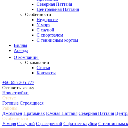
Северная Паттайя
Центральная Паттайя
Особенности
Недорогие
У моря
С сауной
С спортзалом
С теннисным кортом
Виллы
Аренда
О компании
О компании
Статьи
Контакты
+66-655-205-777
Оставить заявку
Новостройки
Статус
Готовые
Строящиеся
Районы
Джомтьен
Пратамнак
Южная Паттайя
Северная Паттайя
Центр
Особенности
У моря
С сауной
С рассрочкой
С фитнес клубом
С теннисным 