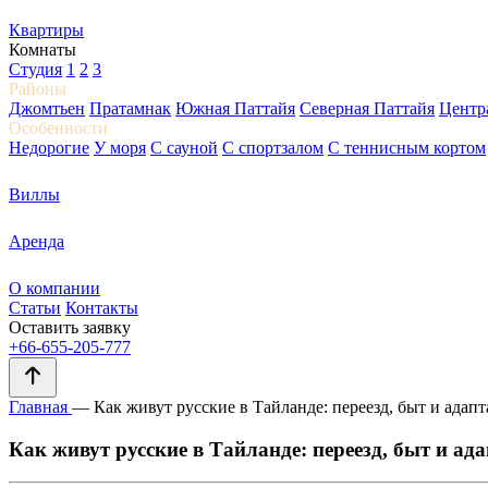
Квартиры
Комнаты
Студия
1
2
3
Районы
Джомтьен
Пратамнак
Южная Паттайя
Северная Паттайя
Центр
Особенности
Недорогие
У моря
С сауной
С спортзалом
С теннисным кортом
Виллы
Аренда
О компании
Статьи
Контакты
Оставить заявку
+66-655-205-777
Главная
—
Как живут русские в Тайланде: переезд, быт и адап
Как живут русские в Тайланде: переезд, быт и ад