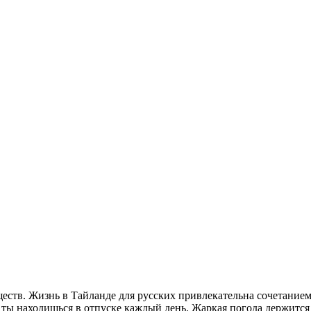
ств. Жизнь в Тайланде для русских привлекательна сочетанием
ты находишься в отпуске каждый день. Жаркая погода держится 