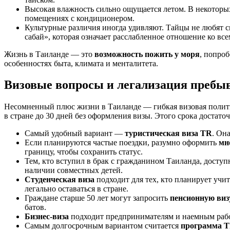
Высокая влажность сильно ощущается летом. В некоторых
помещениях с кондиционером.
Культурные различия иногда удивляют. Тайцы не любят с
сабай», которая означает расслабленное отношение ко все
Жизнь в Таиланде — это
возможность пожить у моря
, попро
особенностях быта, климата и менталитета.
Визовые вопросы и легализация пребы
Несомненный плюс жизни в Таиланде — гибкая визовая политик
в стране до 30 дней без оформления визы. Этого срока достато
Самый удобный вариант —
туристическая виза TR
. Он
Если планируются частые поездки, разумно оформить
мн
границу, чтобы сохранить статус.
Тем, кто вступил в брак с гражданином Таиланда, досту
наличии совместных детей.
Студенческая виза
подходит для тех, кто планирует учит
легально оставаться в стране.
Граждане старше 50 лет могут запросить
пенсионную виз
батов.
Бизнес-виза
подходит предпринимателям и наемным работ
Самым долгосрочным вариантом считается
программа Th