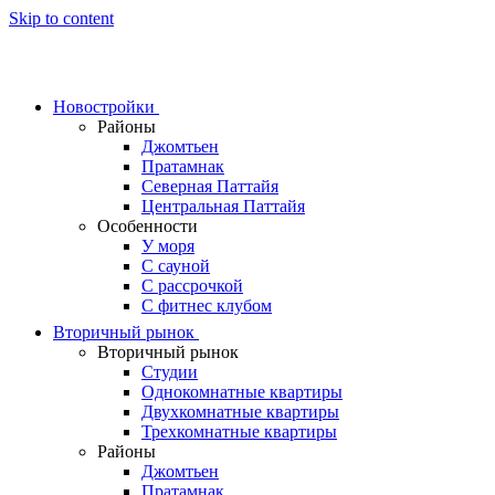
Skip to content
Новостройки
Районы
Джомтьен
Пратамнак
Северная Паттайя
Центральная Паттайя
Особенности
У моря
С сауной
С рассрочкой
С фитнес клубом
Вторичный рынок
Вторичный рынок
Студии
Однокомнатные квартиры
Двухкомнатные квартиры
Трехкомнатные квартиры
Районы
Джомтьен
Пратамнак