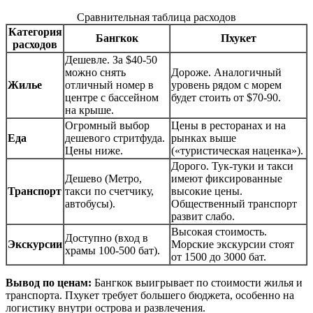
Сравнительная таблица расходов
Категория
Бангкок
Пхукет
расходов
Дешевле. За $40-50
можно снять
Дороже. Аналогичный
Жилье
отличный номер в
уровень рядом с морем
центре с бассейном
будет стоить от $70-90.
на крыше.
Огромный выбор
Цены в ресторанах и на
Еда
дешевого стритфуда.
рынках выше
Цены ниже.
(«туристическая наценка»).
Дорого. Тук-туки и такси
Дешево (Метро,
имеют фиксированные
Транспорт
такси по счетчику,
высокие цены.
автобусы).
Общественный транспорт
развит слабо.
Высокая стоимость.
Доступно (вход в
Экскурсии
Морские экскурсии стоят
храмы 100-500 бат).
от 1500 до 3000 бат.
Вывод по ценам:
Бангкок выигрывает по стоимости жилья и
транспорта. Пхукет требует большего бюджета, особенно на
логистику внутри острова и развлечения.