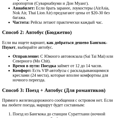
аэропортов (Суварнабхуми и Дон Муанг).
Авиабилет:
Если брать заранее, лоукостеры (AirAsia,
Nok Air, Thai Lion Air) предлагают цены от $20-30 без
багажа.
Частота:
Рейсы летают практически каждый час.
Способ 2: Автобус (Бюджетно)
Если вы ищете вариант,
как добраться дешево Бангкок-
Пхукет
, выбирайте автобус.
Отправление:
С Южного автовокзала (Sai Tai Mai) или
Северного (Mo Chit).
Время в пути:
Поездка
займет от 12 до 14 часов.
Комфорт:
Есть VIP-автобусы с раскладывающимися
креслами (24 места), которые вполне комфортны для
ночного переезда.
Способ 3: Поезд + Автобус (Для романтиков)
Прямого железнодорожного сообщения с островом нет. Если
вы любите поезда, маршрут будет составным:
Поезд из Бангкока до станции Сураттхани (ночной