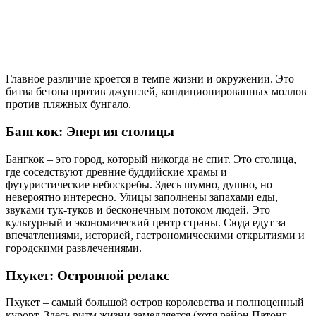
Главное различие кроется в темпе жизни и окружении. Это
битва бетона против джунглей, кондиционированных моллов
против пляжных бунгало.
Бангкок: Энергия столицы
Бангкок – это город, который никогда не спит. Это столица,
где соседствуют древние буддийские храмы и
футуристические небоскребы. Здесь шумно, душно, но
невероятно интересно. Улицы заполнены запахами еды,
звуками тук-туков и бесконечным потоком людей. Это
культурный и экономический центр страны. Сюда едут за
впечатлениями, историей, гастрономическими открытиями и
городскими развлечениями.
Пхукет: Островной релакс
Пхукет – самый большой остров королевства и полноценный
курорт. Здесь ритм жизни замедляется (хотя район Патонг