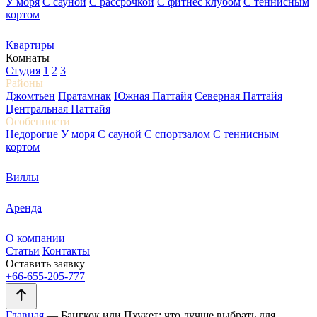
У моря
С сауной
С рассрочкой
С фитнес клубом
С теннисным
кортом
Квартиры
Комнаты
Студия
1
2
3
Районы
Джомтьен
Пратамнак
Южная Паттайя
Северная Паттайя
Центральная Паттайя
Особенности
Недорогие
У моря
С сауной
С спортзалом
С теннисным
кортом
Виллы
Аренда
О компании
Статьи
Контакты
Оставить заявку
+66-655-205-777
Главная
—
Бангкок или Пхукет: что лучше выбрать для