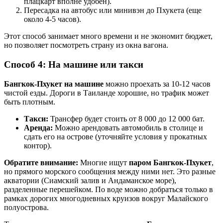
плацкарт вполне удобен).
Пересадка на автобус или минивэн до Пхукета (еще
около 4-5 часов).
Этот способ занимает много времени и не экономит бюджет,
но позволяет посмотреть страну из окна вагона.
Способ 4: На машине или такси
Бангкок-Пхукет на машине
можно проехать за 10-12 часов
чистой езды. Дороги в Таиланде хорошие, но трафик может
быть плотным.
Такси:
Трансфер будет стоить от 8 000 до 12 000 бат.
Аренда:
Можно арендовать автомобиль в столице и
сдать его на острове (уточняйте условия у прокатных
контор).
Обратите внимание:
Многие ищут
паром Бангкок-Пхукет
,
но прямого морского сообщения между ними нет. Это разные
акватории (Сиамский залив и Андаманское море),
разделенные перешейком. По воде можно добраться только в
рамках дорогих многодневных круизов вокруг Малайского
полуострова.