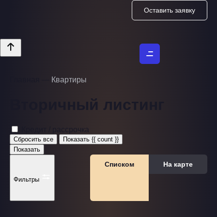
Оставить заявку
Главная
—
Квартиры
Вторичный листинг
Кредит / рассрочка
Сбросить все
Показать {{ count }}
Показать
Списком
На карте
Фильтры